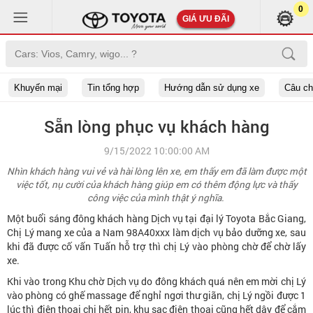
0
GIÁ ƯU ĐÃI
Khuyến mại
Tin tổng hợp
Hướng dẫn sử dụng xe
Câu c
Sẵn lòng phục vụ khách hàng
9/15/2022 10:00:00 AM
Nhìn khách hàng vui vẻ và hài lòng lên xe, em thấy em đã làm được một
việc tốt, nụ cười của khách hàng giúp em có thêm động lực và thấy
công việc của mình thật ý nghĩa.
Một buổi sáng đông khách hàng Dịch vụ tại đại lý Toyota Bắc Giang,
Chị Lý mang xe của a Nam 98A40xxx làm dịch vụ bảo dưỡng xe, sau
khi đã được cố vấn Tuấn hỗ trợ thì chị Lý vào phòng chờ để chờ lấy
xe.
Khi vào trong Khu chờ Dịch vụ do đông khách quá nên em mời chị Lý
vào phòng có ghế massage để nghỉ ngơi thư giãn, chị Lý ngồi được 1
lúc thì điện thoại chị hết pin, khu sạc điện thoại cũng hết dây để cắm