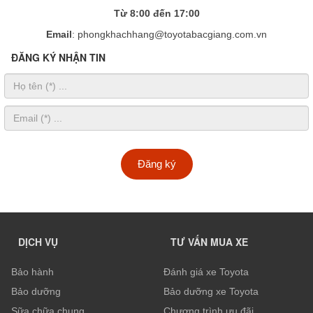
Từ 8:00 đến 17:00
Email
: phongkhachhang@toyotabacgiang.com.vn
ĐĂNG KÝ NHẬN TIN
Đăng ký
DỊCH VỤ
TƯ VẤN MUA XE
Bảo hành
Đánh giá xe Toyota
Bảo dưỡng
Bảo dưỡng xe Toyota
Sữa chữa chung
Chương trình ưu đãi