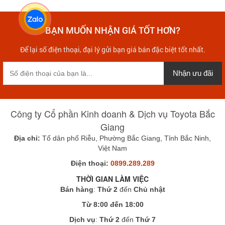
BẠN MUỐN NHẬN GIÁ TỐT HƠN?
Để lại số điện thoại, đại lý gửi bạn giá bán đặc biệt tốt nhất.
Nhận ưu đãi
Công ty Cổ phần Kinh doanh & Dịch vụ Toyota Bắc
Giang
Địa chỉ:
Tổ dân phố Riễu, Phường Bắc Giang, Tỉnh Bắc Ninh,
Việt Nam
Điện thoại:
0899.289.289
THỜI GIAN LÀM VIỆC
Bán hàng
:
Thứ 2
đến
Chủ nhật
Từ 8:00 đến 18:00
Dịch vụ
:
Thứ 2
đến
Thứ 7