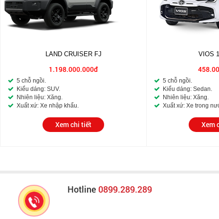
LAND CRUISER FJ
VIOS 
1.198.000.000đ
458.0
5 chỗ ngồi.
5 chỗ ngồi.
Kiểu dáng: SUV.
Kiểu dáng: Sedan.
Nhiên liệu: Xăng.
Nhiên liệu: Xăng.
Xuất xứ: Xe nhập khẩu.
Xuất xứ: Xe trong nư
Xem chi tiết
Xem c
Hotline
0899.289.289