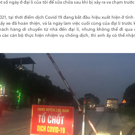
số ngày ở đại lí của tôi để sửa chữa sau khi bị xảy ra va chạm trước đ
21, tại thời điểm dịch Covid 19 đang bắt đầu hiệu xuất hiện ở tỉnh
ấy xe đã hoàn thiện, và là ngày làm việc cuối cùng của đại lí trước k
ách hàng di chuyển từ nhà đến đại lí, nhưng không thể đi qua 
 các cán bộ thực hiện nhiệm vụ chống dịch, thì anh ấy có thể nhậ