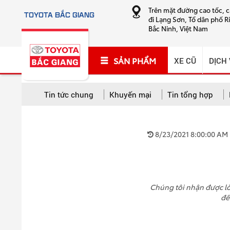
Trên mặt đường cao tốc, 
TOYOTA BẮC GIANG
đi Lạng Sơn, Tổ dân phố R
Bắc Ninh, Việt Nam
SẢN PHẨM
XE CŨ
DỊCH
Tin tức chung
Khuyến mại
Tin tổng hợp
TẤT CẢ CHUYÊN MỤC
8/23/2021 8:00:00 AM
Tất cả
Khuyến mại
Tin tổng hợp
Hướng
Cứu hộ và sửa chữa lưu động
Chúng tôi nhận được lời
để