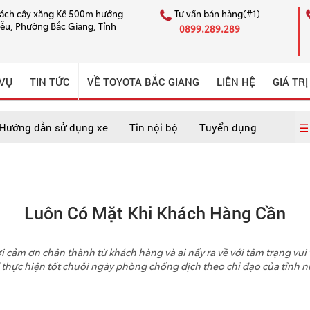
cách cây xăng Kế 500m hướng
Tư vấn bán hàng(#1)
iễu, Phường Bắc Giang, Tỉnh
0899.289.289
 VỤ
TIN TỨC
VỀ TOYOTA BẮC GIANG
LIÊN HỆ
GIÁ TRỊ
☰ 
Hướng dẫn sử dụng xe
Tin nội bộ
Tuyển dụng
 dẫn sử dụng xe
Câu chuyện CSKH ấn tượng
Tin nội bộ
Luôn Có Mặt Khi Khách Hàng Cần
 cảm ơn chân thành từ khách hàng và ai nấy ra về với tâm trạng vui 
 thực hiện tốt chuỗi ngày phòng chống dịch theo chỉ đạo của tỉnh n