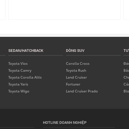
SEDAN/HATCHBACK
DÒNG SUV
TƯ
Toyota Vios
Corolla Cross
Đán
Toyota Camry
Toyota Rush
Bả
Toyota Corolla Altis
Land Cruiser
Chư
Toyota Yaris
Fortuner
Cả
Toyota Wigo
Land Cruiser Prado
Bl
HOTLINE DOANH NGHIỆP