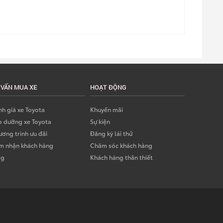
 VẤN MUA XE
HOẠT ĐỘNG
h giá xe Toyota
Khuyến mãi
o dưỡng xe Toyota
Sự kiện
ơng trình ưu đãi
Đăng ký lái thử
m nhận khách hàng
Chăm sóc khách hàng
og
Khách hàng thân thiết