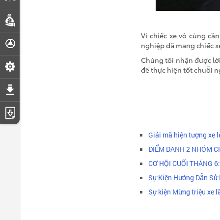
Dự toán chi phí
Vì chiếc xe vô cùng cần 
Đăng ký lái thử
nghiệp đã mang chiếc x
Chúng tôi nhận được lời
Đặt lịch hẹn dịch vụ
để thực hiện tốt chuỗi 
Tải bảng giá
Tải catalogue
Giải mã hiện tượng xe 
ĐIỂM DANH 2 NHÓM C
CƠ HỘI CUỐI THÁNG 6: T
Sự Kiện Hướng Dẫn Sử 
Sự kiện Mừng triệu xe 