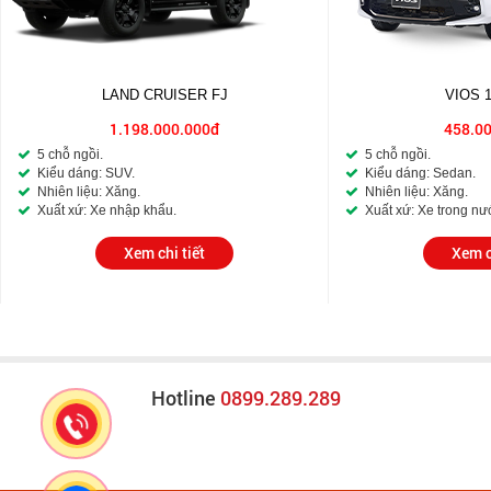
LAND CRUISER FJ
VIOS 
1.198.000.000đ
458.0
5 chỗ ngồi.
5 chỗ ngồi.
Kiểu dáng: SUV.
Kiểu dáng: Sedan.
Nhiên liệu: Xăng.
Nhiên liệu: Xăng.
Xuất xứ: Xe nhập khẩu.
Xuất xứ: Xe trong nư
Xem chi tiết
Xem c
Hotline
0899.289.289