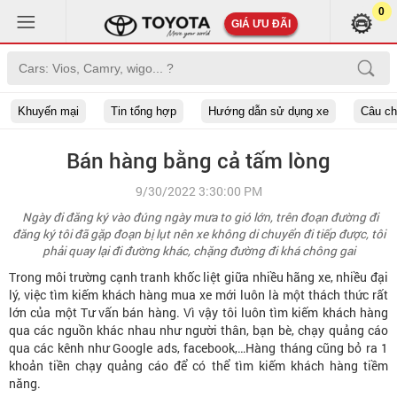
0
GIÁ ƯU ĐÃI
Khuyến mại
Tin tổng hợp
Hướng dẫn sử dụng xe
Câu c
Bán hàng bằng cả tấm lòng
9/30/2022 3:30:00 PM
Ngày đi đăng ký vào đúng ngày mưa to gió lớn, trên đoạn đường đi
đăng ký tôi đã gặp đoạn bị lụt nên xe không di chuyển đi tiếp được, tôi
phải quay lại đi đường khác, chặng đường đi khá chông gai
Trong môi trường cạnh tranh khốc liệt giữa nhiều hãng xe, nhiều đại
lý, việc tìm kiếm khách hàng mua xe mới luôn là một thách thức rất
lớn của một Tư vấn bán hàng. Vì vậy tôi luôn tìm kiếm khách hàng
qua các nguồn khác nhau như người thân, bạn bè, chạy quảng cáo
qua các kênh
như
Google ads, facebook,…Hàng tháng cũng bỏ ra 1
khoản tiền chạy quảng cáo để có thể tìm kiếm khách hàng tiềm
năng.