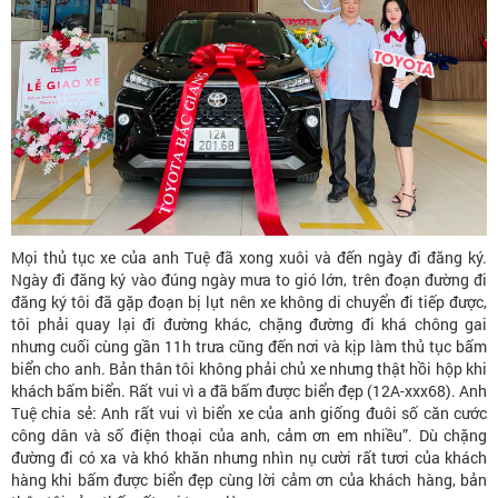
Mọi thủ tục xe của anh Tuệ đã xong xuôi và đến ngày đi đăng ký.
Ngày đi đăng ký vào đúng ngày mưa to gió lớn, trên đoạn đường đi
đăng ký tôi đã gặp đoạn bị lụt nên xe không di chuyển đi tiếp được,
tôi phải quay lại đi đường khác, chặng đường đi khá chông gai
nhưng cuối cùng gần 11h trưa cũng đến nơi và kịp làm thủ tục bấm
biển cho anh. Bản thân tôi không phải chủ xe nhưng thật hồi hộp khi
khách bấm biển. Rất vui vì a đã bấm được biển đẹp (12A-xxx68). Anh
Tuệ chia sẻ: Anh rất vui vì biển xe của anh giống đuôi số căn cước
công dân và số điện thoại của anh, cảm ơn em nhiều”. Dù chặng
đường đi có xa và khó khăn nhưng nhìn nụ cười rất tươi của khách
hàng khi bấm được biển đẹp cùng lời cảm ơn của khách hàng, bản