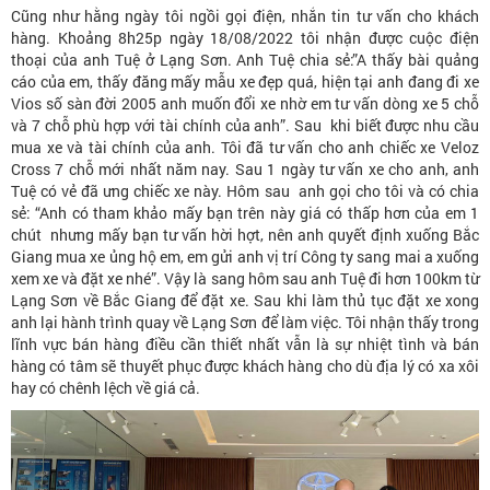
Cũng như hằng ngày tôi ngồi gọi điện, nhắn tin tư vấn cho khách
hàng. Khoảng 8h25p ngày 18/08/2022 tôi nhận được cuộc điện
thoại của anh Tuệ ở Lạng Sơn. Anh Tuệ chia sẻ:”A thấy bài quảng
cáo của em, thấy đăng mấy mẫu xe đẹp quá, hiện tại anh đang đi xe
Vios số sàn đời 2005 anh muốn đổi xe nhờ em tư vấn dòng xe 5 chỗ
và 7 chỗ phù hợp với tài chính của anh”. Sau
khi biết được nhu cầu
mua xe và tài chính của anh. Tôi đã tư vấn cho anh chiếc xe Veloz
Cross 7 chỗ mới nhất năm nay. Sau 1 ngày tư vấn xe cho anh, anh
Tuệ có vẻ đã ưng chiếc xe này. Hôm sau
anh gọi cho tôi và có chia
sẻ: “Anh có tham khảo mấy bạn trên này giá có thấp hơn của em 1
chút
nhưng mấy bạn tư vấn hời hợt, nên anh quyết định xuống Bắc
Giang mua xe ủng hộ em, em gửi anh vị trí Công ty sang mai a xuống
xem xe và đặt xe nhé”. Vậy là sang hôm sau anh Tuệ đi hơn 100km từ
Lạng Sơn về Bắc Giang để đặt xe. Sau khi làm thủ tục đặt xe xong
anh lại hành trình quay về Lạng Sơn để làm việc. Tôi nhận thấy trong
lĩnh vực bán hàng điều cần thiết nhất vẫn là sự nhiệt tình và bán
hàng có tâm sẽ thuyết phục được khách hàng cho dù địa lý có xa xôi
hay có chênh lệch về giá cả.