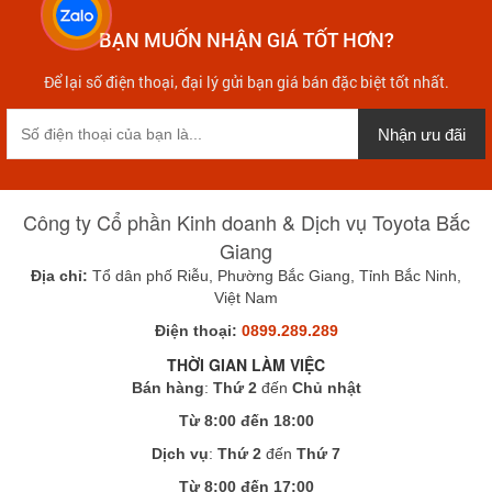
BẠN MUỐN NHẬN GIÁ TỐT HƠN?
Để lại số điện thoại, đại lý gửi bạn giá bán đặc biệt tốt nhất.
Nhận ưu đãi
Công ty Cổ phần Kinh doanh & Dịch vụ Toyota Bắc
Giang
Địa chỉ:
Tổ dân phố Riễu, Phường Bắc Giang, Tỉnh Bắc Ninh,
Việt Nam
Điện thoại:
0899.289.289
THỜI GIAN LÀM VIỆC
Bán hàng
:
Thứ 2
đến
Chủ nhật
Từ 8:00 đến 18:00
Dịch vụ
:
Thứ 2
đến
Thứ 7
Từ 8:00 đến 17:00