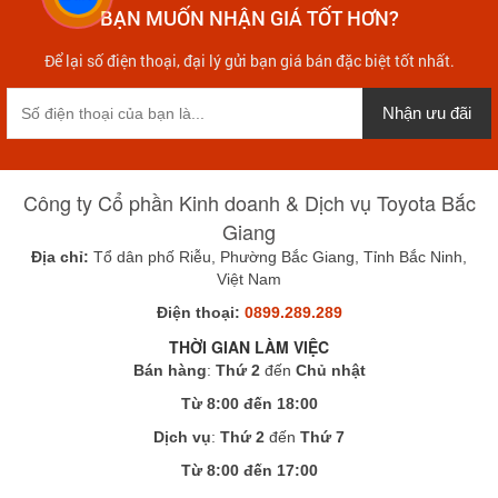
BẠN MUỐN NHẬN GIÁ TỐT HƠN?
Để lại số điện thoại, đại lý gửi bạn giá bán đặc biệt tốt nhất.
Nhận ưu đãi
Công ty Cổ phần Kinh doanh & Dịch vụ Toyota Bắc
Giang
Địa chỉ:
Tổ dân phố Riễu, Phường Bắc Giang, Tỉnh Bắc Ninh,
Việt Nam
Điện thoại:
0899.289.289
THỜI GIAN LÀM VIỆC
Bán hàng
:
Thứ 2
đến
Chủ nhật
Từ 8:00 đến 18:00
Dịch vụ
:
Thứ 2
đến
Thứ 7
Từ 8:00 đến 17:00