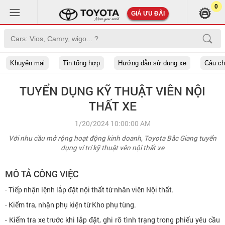
0
GIÁ ƯU ĐÃI
Khuyến mại
Tin tổng hợp
Hướng dẫn sử dụng xe
Câu c
TUYỂN DỤNG KỸ THUẬT VIÊN NỘI
THẤT XE
1/20/2024 10:00:00 AM
Với nhu cầu mở rộng hoạt động kinh doanh, Toyota Bắc Giang tuyển
dụng ví trí kỹ thuật vên nội thất xe
MÔ TẢ CÔNG VIỆC
- Tiếp nhận lệnh lắp đặt nội thất từ nhân viên Nội thất.
- Kiểm tra, nhận phụ kiện từ Kho phụ tùng.
- Kiểm tra xe trước khi lắp đặt, ghi rõ tình trạng trong phiếu yêu cầu