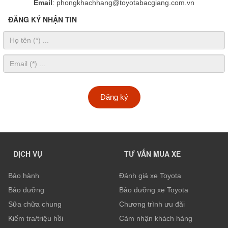
Email
: phongkhachhang@toyotabacgiang.com.vn
ĐĂNG KÝ NHẬN TIN
Đăng ký
DỊCH VỤ
TƯ VẤN MUA XE
Bảo hành
Đánh giá xe Toyota
Bảo dưỡng
Bảo dưỡng xe Toyota
Sữa chữa chung
Chương trình ưu đãi
Kiểm tra/triệu hồi
Cảm nhận khách hàng