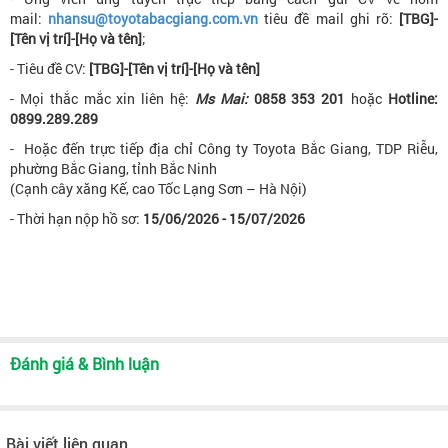
mail:
nhansu@toyotabacgiang.com.vn
tiêu đề mail ghi rõ:
[TBG]-
[Tên vị trí]-[Họ và tên]
;
- Tiêu đề CV:
[TBG]-[Tên vị trí]-[Họ và tên]
- Mọi thắc mắc xin liên hệ:
Ms Mai:
0858 353 201
hoặc
Hotline:
0899.289.289
- Hoặc đến trực tiếp địa chỉ Công ty Toyota Bắc Giang, TDP Riễu,
phường Bắc Giang, tỉnh Bắc Ninh
(Cạnh cây xăng Kế, cao Tốc Lạng Sơn – Hà Nội)
- Thời hạn nộp hồ sơ:
15/06/2026 - 15/07/2026
Đánh giá & Bình luận
Bài viết liên quan