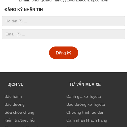
Email
: phongkhachhang@toyotabacgiang.com.vn
ĐĂNG KÝ NHẬN TIN
Đăng ký
DỊCH VỤ
TƯ VẤN MUA XE
Bảo hành
Đánh giá xe Toyota
Bảo dưỡng
Bảo dưỡng xe Toyota
Sữa chữa chung
Chương trình ưu đãi
Kiểm tra/triệu hồi
Cảm nhận khách hàng