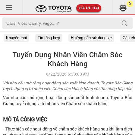
0
GIÁ ƯU ĐÃI
Khuyến mại
Tin tổng hợp
Hướng dẫn sử dụng xe
Câu c
Tuyển Dụng Nhân Viên Chăm Sóc
Khách Hàng
6/22/2026 6:30:00 AM
Với nhu cầu mở rộng hoạt động sản xuất kinh doanh, Toyota Bắc Giang
tuyển dụng vị trí nhân viên Chăm sóc khách hàng với thu nhập hấp dẫn
Với nhu cầu mở rộng hoạt động sản xuất kinh doanh, Toyota Bắc
Giang tuyển dụng vị trí nhân viên Chăm sóc khách hàng
MÔ TẢ CÔNG VIỆC
- Thực hiện các hoạt động về chăm sóc khách hàng sau khi làm dịch
vụ và sau khi mua xe đúng theo quy trình chăm sóc khách hàng của