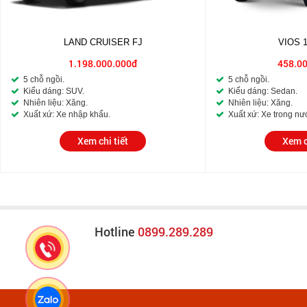
LAND CRUISER FJ
VIOS 
1.198.000.000đ
458.0
5 chỗ ngồi.
5 chỗ ngồi.
Kiểu dáng: SUV.
Kiểu dáng: Sedan.
Nhiên liệu: Xăng.
Nhiên liệu: Xăng.
Xuất xứ: Xe nhập khẩu.
Xuất xứ: Xe trong nư
Xem chi tiết
Xem c
Hotline
0899.289.289