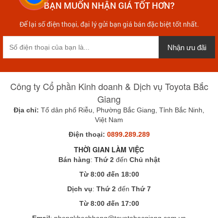
BẠN MUỐN NHẬN GIÁ TỐT HƠN?
Để lại số điện thoại, đại lý gửi bạn giá bán đặc biệt tốt nhất.
Nhận ưu đãi
Công ty Cổ phần Kinh doanh & Dịch vụ Toyota Bắc
Giang
Địa chỉ:
Tổ dân phố Riễu, Phường Bắc Giang, Tỉnh Bắc Ninh,
Việt Nam
Điện thoại:
0899.289.289
THỜI GIAN LÀM VIỆC
Bán hàng
:
Thứ 2
đến
Chủ nhật
Từ 8:00 đến 18:00
Dịch vụ
:
Thứ 2
đến
Thứ 7
Từ 8:00 đến 17:00