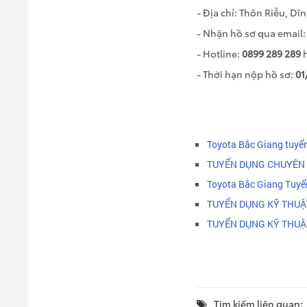
- Địa chỉ: Thôn Riễu, Dĩ
- Nhận hồ sơ qua email
- Hotline:
0899 289 289
h
- Thời hạn nộp hồ sơ:
01
Toyota Bắc Giang tuyể
TUYỂN DỤNG CHUYÊN 
Toyota Bắc Giang Tuyển
TUYỂN DỤNG KỸ THUẬ
TUYỂN DỤNG KỸ THUẬ
Tìm kiếm liên quan: