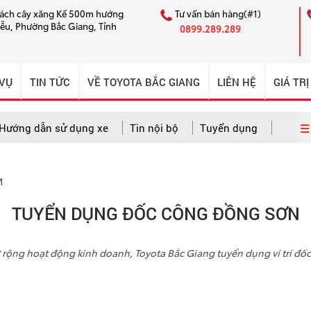
cách cây xăng Kế 500m hướng
Tư vấn bán hàng(#1)
iễu, Phường Bắc Giang, Tỉnh
0899.289.289
 VỤ
TIN TỨC
VỀ TOYOTA BẮC GIANG
LIÊN HỆ
GIÁ TRỊ
☰ 
Hướng dẫn sử dụng xe
Tin nội bộ
Tuyển dụng
M
 dẫn sử dụng xe
Câu chuyện CSKH ấn tượng
Tin nội bộ
TUYỂN DỤNG ĐỐC CÔNG ĐỒNG SƠN
 rộng hoạt động kinh doanh, Toyota Bắc Giang tuyển dụng ví trí đố