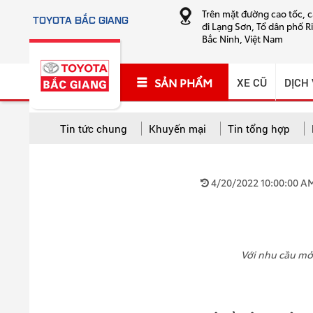
Trên mặt đường cao tốc, 
TOYOTA BẮC GIANG
đi Lạng Sơn, Tổ dân phố R
Bắc Ninh, Việt Nam
SẢN PHẨM
XE CŨ
DỊCH
Tin tức chung
Khuyến mại
Tin tổng hợp
TẤT CẢ CHUYÊN MỤC
4/20/2022 10:00:00 A
Tất cả
Khuyến mại
Tin tổng hợp
Hướng
Cứu hộ và sửa chữa lưu động
Với nhu cầu mở