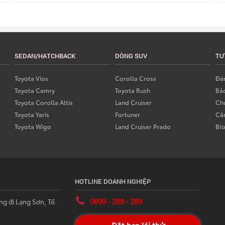
SEDAN/HATCHBACK
DÒNG SUV
TƯ
Toyota Vios
Corolla Cross
Đán
Toyota Camry
Toyota Rush
Bả
Toyota Corolla Altis
Land Cruiser
Chư
Toyota Yaris
Fortuner
Cả
Toyota Wigo
Land Cruiser Prado
Bl
HOTLINE DOANH NGHIỆP
0899 - 289 - 289
ng đi Lạng Sơn, Tổ