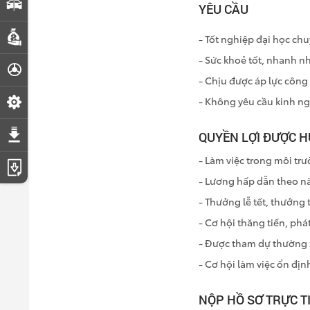
So sánh xe
YÊU CẦU
Dự toán chi phí
- Tốt nghiệp đại học ch
- Sức khoẻ tốt, nhanh n
Đăng ký lái thử
- Chịu được áp lực công 
- Không yêu cầu kinh n
Đặt lịch hẹn dịch vụ
Tải bảng giá
QUYỀN LỢI ĐƯỢC 
- Làm việc trong môi tr
Tải catalogue
- Lương hấp dẫn theo nă
- Thưởng lễ tết, thưởng 
- Cơ hội thăng tiến, phát
- Được tham dự thường x
- Cơ hội làm việc ổn định
NỘP HỒ SƠ TRỰC T