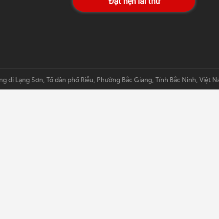
Đặt hẹn lái thử
ng đi Lạng Sơn, Tổ dân phố Riễu, Phường Bắc Giang, Tỉnh Bắc Ninh, Việt 
Được phát triển bởi Thiết kế website chuẩn SEO