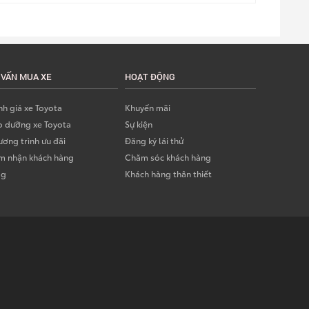
 VẤN MUA XE
HOẠT ĐỘNG
h giá xe Toyota
Khuyến mãi
o dưỡng xe Toyota
Sự kiện
ơng trình ưu đãi
Đăng ký lái thử
m nhận khách hàng
Chăm sóc khách hàng
og
Khách hàng thân thiết