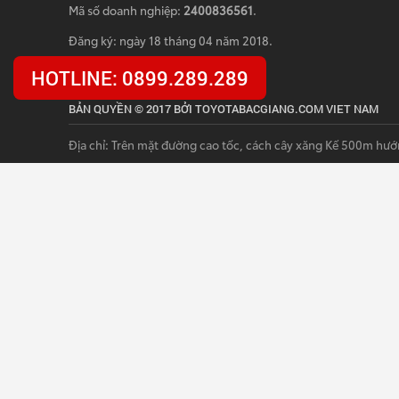
Mã số doanh nghiệp:
2400836561
.
Đăng ký: ngày 18 tháng 04 năm 2018.
HOTLINE: 0899.289.289
BẢN QUYỀN © 2017 BỞI TOYOTABACGIANG.COM VIET NAM
Địa chỉ: Trên mặt đường cao tốc, cách cây xăng Kế 500m hướ