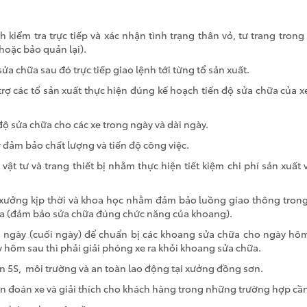
h kiểm tra trực tiếp và xác nhận tình trạng thân vỏ, tư trang trong
oặc bảo quản lại).
sửa chữa sau đó trực tiếp giao lệnh tới từng tổ sản xuất.
 trợ các tổ sản xuất thực hiện đúng kế hoạch tiến độ sửa chữa của x
 độ sửa chữa cho các xe trong ngày và dài ngày.
ý đảm bảo chất lượng và tiến độ công việc.
 vật tư và trang thiết bị nhằm thực hiện tiết kiệm chi phí sản xuất
 xưởng kịp thời và khoa học nhằm đảm bảo luồng giao thông tron
a (đảm bảo sửa chữa đúng chức năng của khoang).
ua ngày (cuối ngày) để chuẩn bị các khoang sửa chữa cho ngày hô
y hôm sau thì phải giải phóng xe ra khỏi khoang sửa chữa.
n 5S, môi trường và an toàn lao động tại xưởng đồng sơn.
n đoán xe và giải thích cho khách hàng trong những trường hợp cần 