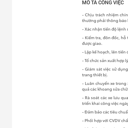
MÔ TẢ CÔNG VIỆC
- Chịu trách nhiệm chín
thường phải thông báo h
- Xác nhận tiến độ lệnh 
- Kiểm tra, đôn đốc, hỗ
được giao.
- Lập kế hoạch, lên tiến
- Tổ chức sản xuất hợp l
- Giám sát việc sử dụng
trang thiết bị.
- Luân chuyển xe trong
quả các khoang sửa chữ
- Rà soát các xe lưu q
triển khai công việc ngà
- Đảm bảo các tiêu chuẩ
- Phối hợp với CVDV chẩ