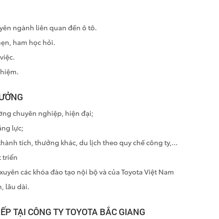
uyên ngành liên quan đến ô tô.
hẹn, ham học hỏi.
việc.
ghiệm.
HƯỞNG
ường chuyên nghiệp, hiện đại;
ng lực;
thành tích, thưởng khác, du lịch theo quy chế công ty,…
 triển
uyên các khóa đào tạo nội bộ và của Toyota Việt Nam
, lâu dài.
IẾP TẠI CÔNG TY TOYOTA BẮC GIANG