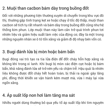
2. Muội than cacbon bám dày trong buồng đốt
Đối với những phương tiện thường xuyên di chuyển trong khu vực đô
thị, thường gặp tình trạng kẹt xe hoặc chạy ở tốc độ thấp, muội than
cacbon sẽ tích tụ rất nhanh và bám dày trong buồng đốt cũng như hệ
thống kim phun. Lớp muội than này làm cản trở quá trình phun tơi
nhiên liệu và giảm hiệu suất làm việc của động cơ, đây là một trong
những nguyên nhân xe ô tô tốn xăng và giảm đi độ nhạy bén vốn có.
3. Bugi đánh lửa bị mòn hoặc bám bẩn
Bugi đóng vai trò tạo ra tia lửa điện để đốt cháy hỗn hợp xăng và
không khí trong xi lanh. Khi bugi bị mòn các điện cực hoặc bị bám
bẩn, khả năng đánh lửa sẽ trở nên yếu và chậm trễ. Hậu quả là nhiên
liệu không được đốt cháy hết hoàn toàn, bị thải ra ngoài gây lãng
phí, đồng thời khiến xe vận hành kém mượt mà, vừa ì máy lại vừa
ngốn xăng.
4. Áp suất lốp non hơi làm tăng ma sát
Nhiều người dùng thường bỏ qua yếu tố áp suất lốp khi tìm nguyên