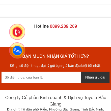
Hotline
0899.289.289
BẠN MUỐN NHẬN GIÁ TỐT HƠN?
Để lại số điện thoại, đại lý gửi bạn giá bán đặc biệt tốt nhất.
Nhận ưu đãi
Công ty Cổ phần Kinh doanh & Dịch vụ Toyota Bắc
Giang
Địa chỉ:
Tổ dân phố Riễu, Phường Bắc Giang, Tỉnh Bắc Ninh,