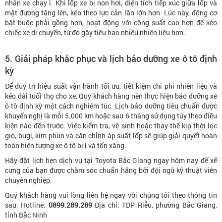
nhân xe chạy ì. Khi lốp xe bị non hơi, diện tích tiếp xúc giữa lốp và
mặt đường tăng lên, kéo theo lực cản lăn lớn hơn. Lúc này, động cơ
bắt buộc phải gồng hơn, hoạt động với công suất cao hơn để kéo
chiếc xe di chuyển, từ đó gây tiêu hao nhiều nhiên liệu hơn.
5. Giải pháp khắc phục và lịch bảo dưỡng xe ô tô định
kỳ
Để duy trì hiệu suất vận hành tối ưu, tiết kiệm chi phí nhiên liệu và
kéo dài tuổi thọ cho xe, Quý khách hàng nên thực hiện bảo dưỡng xe
ô tô định kỳ một cách nghiêm túc. Lịch bảo dưỡng tiêu chuẩn được
khuyến nghị là mỗi 5.000 km hoặc sau 6 tháng sử dụng tùy theo điều
kiện nào đến trước. Việc kiểm tra, vệ sinh hoặc thay thế kịp thời lọc
gió, bugi, kim phun và căn chỉnh áp suất lốp sẽ giúp giải quyết hoàn
toàn hiện tượng xe ô tô bị ì và tốn xăng.
Hãy đặt lịch hẹn dịch vụ tại Toyota Bắc Giang ngay hôm nay để xế
cưng của bạn được chăm sóc chuẩn hãng bởi đội ngũ kỹ thuật viên
chuyên nghiệp.
Quý khách hàng vui lòng liên hệ ngay với chúng tôi theo thông tin
sau: Hotline:
0899.289.289
Địa chỉ: TDP Riễu, phường Bắc Giang,
tỉnh Bắc Ninh