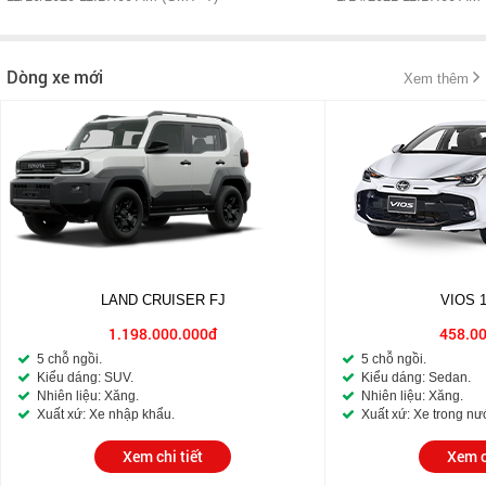
Dòng xe mới
Xem thêm
LAND CRUISER FJ
VIOS 
1.198.000.000đ
458.0
5 chỗ ngồi.
5 chỗ ngồi.
Kiểu dáng: SUV.
Kiểu dáng: Sedan.
Nhiên liệu: Xăng.
Nhiên liệu: Xăng.
Xuất xứ: Xe nhập khẩu.
Xuất xứ: Xe trong nư
Xem chi tiết
Xem c