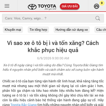
0
GIÁ ƯU ĐÃI
Khuyến mại
Tin tổng hợp
Hướng dẫn sử dụng xe
Câu c
Vì sao xe ô tô bị ì và tốn xăng? Cách
khắc phục hiệu quả
6/9/2026 9:00:00 AM
Xe ô tô đi ngày càng ì và tốn xăng do đâu? Cùng Toyota Bắc Giang tìm
hiểu 4 nguyên nhân phổ biến và cách chăm sóc xế cưng luôn vận hành
mượt mà nhất.
Chiếc xe ô tô của bạn từng vận hành rất linh hoạt, khả năng tăng tốc
mượt mà nhưng sau một thời gian sử dụng lại có cảm giác ì hơn,
phản hồi ga chậm và tiêu hao nhiên liệu nhiều hơn đáng kể? Hiện
tượng xe ô tô bị ì và tốn xăng không chỉ gây khó chịu khi lái xe mà
còn là dấu hiệu cảnh báo hệ thống vận hành đang gặp sự cố. Hãy
cùng
Toyota Bắc Giang
tìm hiểu những nguyên nhân phổ biến và giải