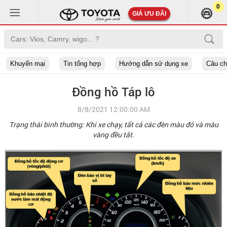
0
GIÁ ƯU ĐÃI
Khuyến mại
Tin tổng hợp
Hướng dẫn sử dụng xe
Câu c
Đồng hồ Táp lô
8/8/2021 12:00:00 AM
Trạng thái bình thường: Khi xe chạy, tất cả các đèn màu đỏ và màu
vàng đều tắt.