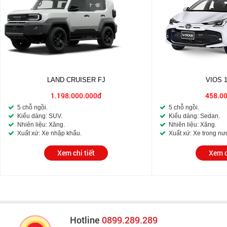
LAND CRUISER FJ
VIOS 
1.198.000.000đ
458.0
5 chỗ ngồi.
5 chỗ ngồi.
Kiểu dáng: SUV.
Kiểu dáng: Sedan.
Nhiên liệu: Xăng.
Nhiên liệu: Xăng.
Xuất xứ: Xe nhập khẩu.
Xuất xứ: Xe trong nư
Xem chi tiết
Xem c
Hotline
0899.289.289