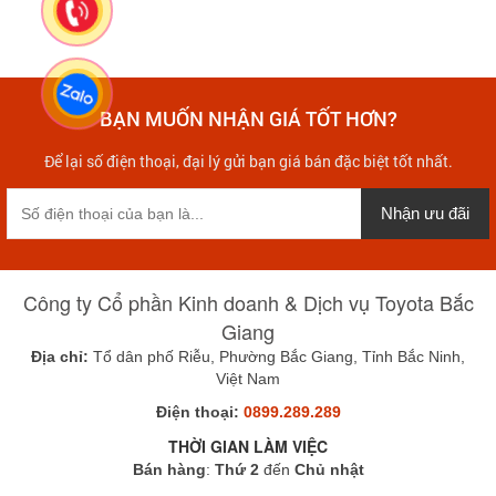
BẠN MUỐN NHẬN GIÁ TỐT HƠN?
Để lại số điện thoại, đại lý gửi bạn giá bán đặc biệt tốt nhất.
Nhận ưu đãi
Công ty Cổ phần Kinh doanh & Dịch vụ Toyota Bắc
Giang
Địa chỉ:
Tổ dân phố Riễu, Phường Bắc Giang, Tỉnh Bắc Ninh,
Việt Nam
Điện thoại:
0899.289.289
THỜI GIAN LÀM VIỆC
Bán hàng
:
Thứ 2
đến
Chủ nhật