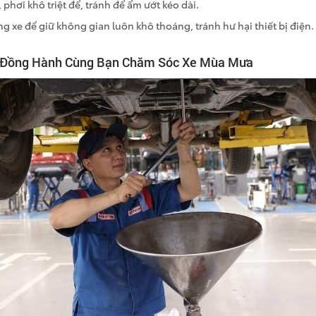
 phơi khô triệt để, tránh để ẩm ướt kéo dài.
ng xe để giữ không gian luôn khô thoáng, tránh hư hại thiết bị điện.
– Đồng Hành Cùng Bạn Chăm Sóc Xe Mùa Mưa