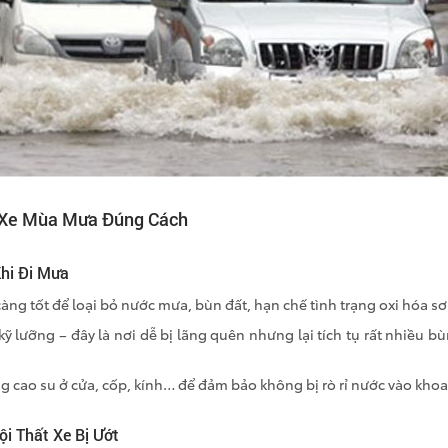
 Xe Mùa Mưa Đúng Cách
hi Đi Mưa
àng tốt để loại bỏ nước mưa, bùn đất, hạn chế tình trạng oxi hóa sơ
ỹ lưỡng – đây là nơi dễ bị lãng quên nhưng lại tích tụ rất nhiều bù
ng cao su ở cửa, cốp, kính… để đảm bảo không bị rò rỉ nước vào khoa
ội Thất Xe Bị Ướt