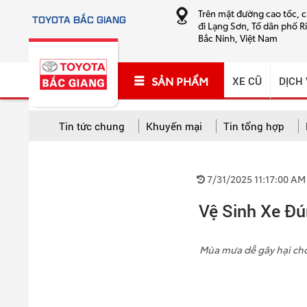
Trên mặt đường cao tốc, 
TOYOTA BẮC GIANG
đi Lạng Sơn, Tổ dân phố R
Bắc Ninh, Việt Nam
SẢN PHẨM
XE CŨ
DỊCH
Tin tức chung
Khuyến mại
Tin tổng hợp
TẤT CẢ CHUYÊN MỤC
7/31/2025 11:17:00 AM
Tất cả
Khuyến mại
Tin tổng hợp
Hướng
Vệ Sinh Xe Đ
Cứu hộ và sửa chữa lưu động
Mùa mưa dễ gây hại ch