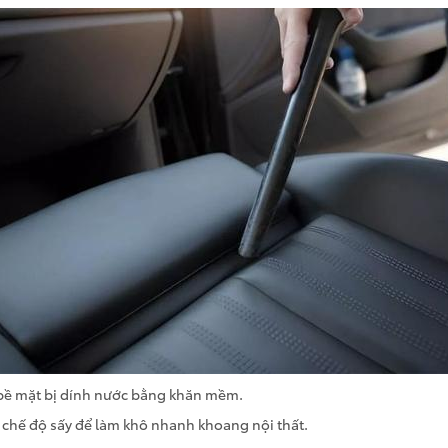
 bề mặt bị dính nước bằng khăn mềm.
 chế độ sấy để làm khô nhanh khoang nội thất.