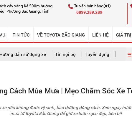
cách cây xăng Kế 500m hướng
Tư vấn bán hàng(#1)
iễu, Phường Bắc Giang, Tỉnh
0899.289.289
 VỤ
TIN TỨC
VỀ TOYOTA BẮC GIANG
LIÊN HỆ
GIÁ TRỊ
☰ 
Hướng dẫn sử dụng xe
Tin nội bộ
Tuyển dụng
 dẫn sử dụng xe
Câu chuyện CSKH ấn tượng
Tin nội bộ
úng Cách Mùa Mưa | Mẹo Chăm Sóc Xe T
o xe nếu không được vệ sinh, bảo dưỡng đúng cách. Xem ngay hướ
mưa từ Toyota Bắc Giang để giữ xe luôn sạch đẹp, bền bỉ!