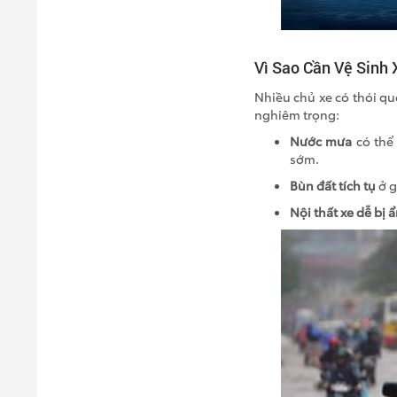
Vì Sao Cần Vệ Sinh
Nhiều chủ xe có thói qu
nghiêm trọng:
Nước mưa
có thể
sớm.
Bùn đất tích tụ
ở g
Nội thất xe dễ bị