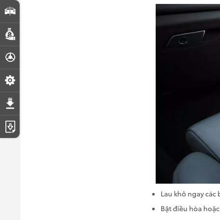
So sánh xe
Dự toán chi phí
Đăng ký lái thử
Đặt lịch hẹn dịch vụ
Tải bảng giá
Tải catalogue
Lau khô ngay các
Bật điều hòa hoặc