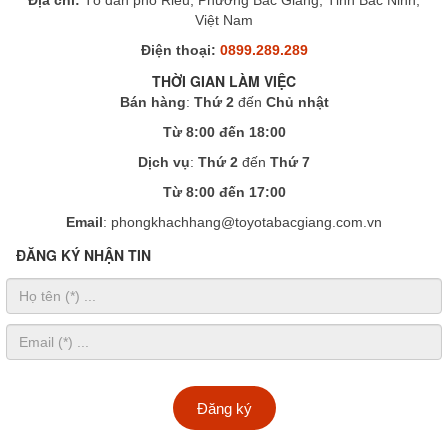
Địa chỉ:
Tổ dân phố Riễu, Phường Bắc Giang, Tỉnh Bắc Ninh,
Việt Nam
Điện thoại:
0899.289.289
THỜI GIAN LÀM VIỆC
Bán hàng
:
Thứ 2
đến
Chủ nhật
Từ 8:00 đến 18:00
Dịch vụ
:
Thứ 2
đến
Thứ 7
Từ 8:00 đến 17:00
Email
: phongkhachhang@toyotabacgiang.com.vn
ĐĂNG KÝ NHẬN TIN
Đăng ký