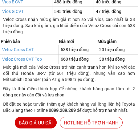
Vios E CVT
488 triệu đồng
40 triệu đồng
Vios G CVT
545 triệu đồng
47 triệu đồng
Veloz Cross nhận mức giảm giá ít hơn so với Vios, cao nhất là 38
triệu đồng. Sau khi giảm, giá khởi điểm của Veloz Cross chỉ còn 638
triệu đồng.
Phiên bản
Giá mới
Mức giảm
Veloz Cross CVT
638 triệu đồng
20 triệu đồng
Veloz Cross CVT Top
660 triệu đồng
38 triệu đồng
Mức giá mới của Veloz Cross trở nên cạnh tranh hơn khi so với các
đối thủ Honda BR-V (từ 661 triệu đồng), nhưng vẫn cao hơn
Mitsubishi Xpander (bản AT giá 598 triệu đồng).
Đây là thời điểm thích hợp để những khách hàng quan tâm tới 2
dòng xe này cân đối và lựa chọn.
Để đặt xe hoặc tư vấn thêm quý khách hàng vui lòng liên hệ Toyota
Bắc Giang theo Hotline
0899.289.289
để được hỗ trợ nhanh nhất.
BÁO GIÁ ƯU ĐÃI
HOTLINE HỖ TRỢ NHANH