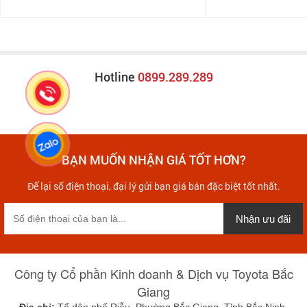
Hotline
0899.289.289
BẠN MUỐN NHẬN GIÁ TỐT HƠN?
Để lại số điện thoại, đại lý gửi bạn giá bán đặc biệt tốt nhất.
Nhận ưu đãi
Công ty Cổ phần Kinh doanh & Dịch vụ Toyota Bắc
Giang