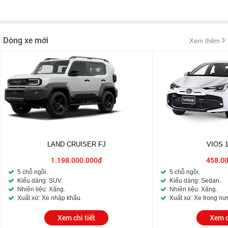
Dòng xe mới
Xem thêm
LAND CRUISER FJ
VIOS 
1.198.000.000đ
458.0
5 chỗ ngồi.
5 chỗ ngồi.
Kiểu dáng: SUV.
Kiểu dáng: Sedan.
Nhiên liệu: Xăng.
Nhiên liệu: Xăng.
Xuất xứ: Xe nhập khẩu.
Xuất xứ: Xe trong nư
Xem chi tiết
Xem c