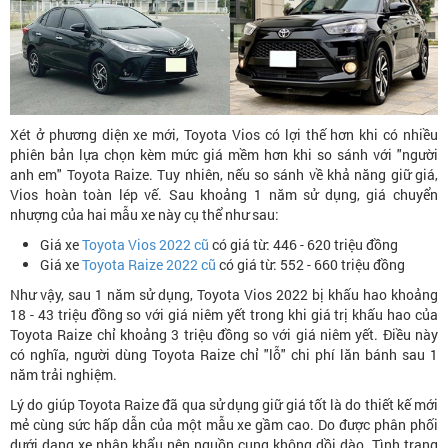
Xét ở phương diện xe mới, Toyota Vios có lợi thế hơn khi có nhiều
phiên bản lựa chọn kèm mức giá mềm hơn khi so sánh với "người
anh em" Toyota Raize. Tuy nhiên, nếu so sánh về khả năng giữ giá,
Vios hoàn toàn lép vế. Sau khoảng 1 năm sử dụng, giá chuyển
nhượng của hai mẫu xe này cụ thể như sau:
Giá xe
Toyota Vios 2022 cũ
có giá từ: 446 - 620 triệu đồng
Giá xe
Toyota Raize 2022 cũ
có giá từ: 552 - 660 triệu đồng
Như vậy, sau 1 năm sử dụng, Toyota Vios 2022 bị khấu hao khoảng
18 - 43 triệu đồng so với giá niêm yết trong khi giá trị khấu hao của
Toyota Raize chỉ khoảng 3 triệu đồng so với giá niêm yết. Điều này
có nghĩa, người dùng Toyota Raize chỉ "lỗ" chi phí lăn bánh sau 1
năm trải nghiệm.
Lý do giúp Toyota Raize đã qua sử dụng giữ giá tốt là do thiết kế mới
mẻ cùng sức hấp dẫn của một mẫu xe gầm cao. Do được phân phối
dưới dạng xe nhập khẩu nên nguồn cung không dồi dào. Tình trạng