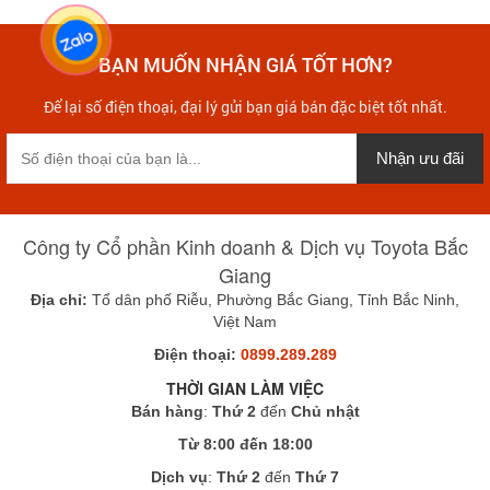
BẠN MUỐN NHẬN GIÁ TỐT HƠN?
Để lại số điện thoại, đại lý gửi bạn giá bán đặc biệt tốt nhất.
Nhận ưu đãi
Công ty Cổ phần Kinh doanh & Dịch vụ Toyota Bắc
Giang
Địa chỉ:
Tổ dân phố Riễu, Phường Bắc Giang, Tỉnh Bắc Ninh,
Việt Nam
Điện thoại:
0899.289.289
THỜI GIAN LÀM VIỆC
Bán hàng
:
Thứ 2
đến
Chủ nhật
Từ 8:00 đến 18:00
Dịch vụ
:
Thứ 2
đến
Thứ 7