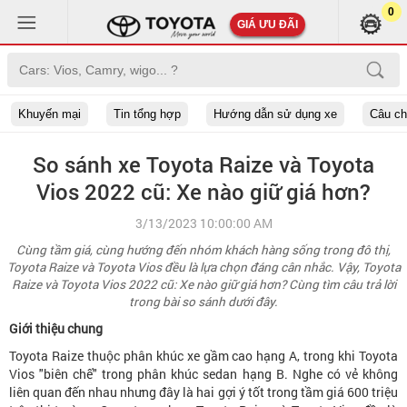
0
GIÁ ƯU ĐÃI
Khuyến mại
Tin tổng hợp
Hướng dẫn sử dụng xe
Câu c
So sánh xe Toyota Raize và Toyota
Vios 2022 cũ: Xe nào giữ giá hơn?
3/13/2023 10:00:00 AM
Cùng tầm giá, cùng hướng đến nhóm khách hàng sống trong đô thị,
Toyota Raize và Toyota Vios đều là lựa chọn đáng cân nhắc. Vậy, Toyota
Raize và Toyota Vios 2022 cũ: Xe nào giữ giá hơn? Cùng tìm câu trả lời
trong bài so sánh dưới đây.
Giới thiệu chung
Toyota Raize thuộc phân khúc xe gầm cao hạng A, trong khi Toyota
Vios "biên chế" trong phân khúc sedan hạng B. Nghe có vẻ không
liên quan đến nhau nhưng đây là hai gợi ý tốt trong tầm giá 600 triệu