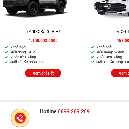
LAND CRUISER FJ
VIOS 
1.198.000.000đ
458.0
5 chỗ ngồi.
5 chỗ ngồi.
Kiểu dáng: SUV.
Kiểu dáng: Sedan.
Nhiên liệu: Xăng.
Nhiên liệu: Xăng.
Xuất xứ: Xe nhập khẩu.
Xuất xứ: Xe trong nư
Xem chi tiết
Xem c
Hotline
0899.289.289