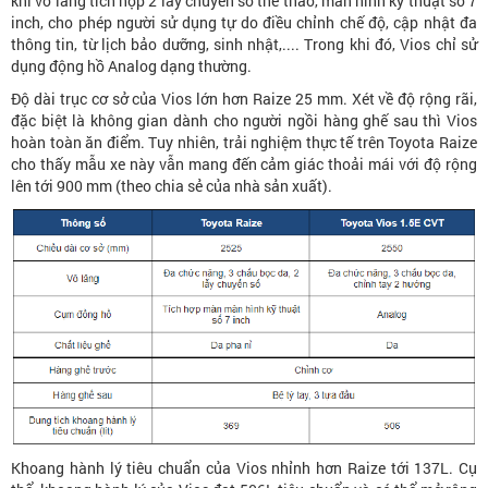
khi vô lăng tích hợp 2 lẫy chuyển số thể thao, màn hình kỹ thuật số 7
inch, cho phép người sử dụng tự do điều chỉnh chế độ, cập nhật đa
thông tin, từ lịch bảo dưỡng, sinh nhật,.... Trong khi đó, Vios chỉ sử
dụng động hồ Analog dạng thường.
Độ dài trục cơ sở của Vios lớn hơn Raize 25 mm. Xét về độ rộng rãi,
đặc biệt là không gian dành cho người ngồi hàng ghế sau thì Vios
hoàn toàn ăn điểm. Tuy nhiên, trải nghiệm thực tế trên Toyota Raize
cho thấy mẫu xe này vẫn mang đến cảm giác thoải mái với độ rộng
lên tới 900 mm (theo chia sẻ của nhà sản xuất).
Khoang hành lý tiêu chuẩn của Vios nhỉnh hơn Raize tới 137L. Cụ