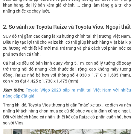
khan hàng, đại lý bán kèm giá chênh,.... càng làm tăng giá trị cho
những chiếc xe chạy lướt.
2. So sánh xe Toyota Raize và Toyota Vios: Ngoại thất
SUV đô thị gầm cao đang là xu hướng chính tại thị trường Việt Nam.
Điều này tạo lợi thế cho Raize khi có thể giúp khách hàng Việt bắt kịp
xu hướng với thiết kế mới mẻ, trẻ trung và phá cách với phần nóc xe
phủ sơn đen cá tính.
Cả hai xe đều có bán kính quay vòng 5.1m, con số lý tưởng để xoay
trở trong nội đô nhưng kích thước dài, rộng, cao không mấy tương
đồng. Raize nhỏ bé hơn với thông số 4.030 x 1.710 x 1.605 (mm),
còn Vios đạt 4.425 x 1.730 x 1.475 (mm).
Xem thêm:
Toyota Wigo 2023 sắp ra mắt tại Việt Nam với nhiều
nâng cấp đắt giá
Trong khi đó, Toyota Vios thương bị gắn "mác" xe taxi, xe dịch vụ nên
những khách hàng chọn mua xe cũ để phục vụ gia đình cũng e ngại.
Đối với khách hàng cá nhân, thiết kế của Raize có phần cuốn hút hơn
so với Vios.