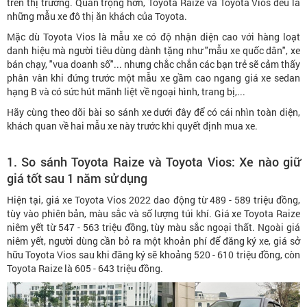
trên thị trường. Quan trọng hơn, Toyota Raize và Toyota Vios đều là
những mẫu xe đô thị ăn khách của Toyota.
Mặc dù Toyota Vios là mẫu xe có độ nhận diện cao với hàng loạt
danh hiệu mà người tiêu dùng dành tặng như "mẫu xe quốc dân", xe
bán chạy, "vua doanh số"... nhưng chắc chắn các bạn trẻ sẽ cảm thấy
phân vân khi đứng trước một mẫu xe gầm cao ngang giá xe sedan
hạng B và có sức hút mãnh liệt về ngoại hình, trang bị,...
Hãy cùng theo dõi bài so sánh xe dưới đây để có cái nhìn toàn diện,
khách quan về hai mẫu xe này trước khi quyết định mua xe.
1. So sánh Toyota Raize và Toyota Vios: Xe nào giữ
giá tốt sau 1 năm sử dụng
Hiện tại, giá xe Toyota Vios 2022 dao động từ 489 - 589 triệu đồng,
tùy vào phiên bản, màu sắc và số lượng túi khí. Giá xe Toyota Raize
niêm yết từ 547 - 563 triệu đồng, tùy màu sắc ngoại thất. Ngoài giá
niêm yết, người dùng cần bỏ ra một khoản phí để đăng ký xe, giá sở
hữu Toyota Vios sau khi đăng ký sẽ khoảng 520 - 610 triệu đồng, còn
Toyota Raize là 605 - 643 triệu đồng.