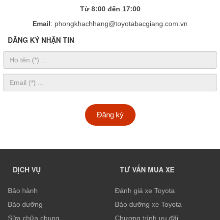
Từ 8:00 đến 17:00
Email
: phongkhachhang@toyotabacgiang.com.vn
ĐĂNG KÝ NHẬN TIN
Đăng ký
DỊCH VỤ
TƯ VẤN MUA XE
Bảo hành
Đánh giá xe Toyota
Bảo dưỡng
Bảo dưỡng xe Toyota
Sữa chữa chung
Chương trình ưu đãi