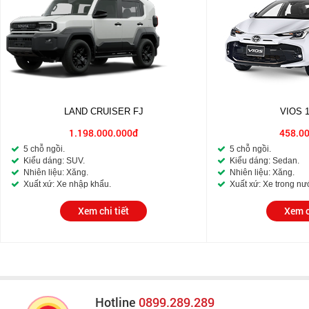
LAND CRUISER FJ
VIOS 
1.198.000.000đ
458.0
5 chỗ ngồi.
5 chỗ ngồi.
Kiểu dáng: SUV.
Kiểu dáng: Sedan.
Nhiên liệu: Xăng.
Nhiên liệu: Xăng.
Xuất xứ: Xe nhập khẩu.
Xuất xứ: Xe trong nư
Xem chi tiết
Xem c
Hotline
0899.289.289