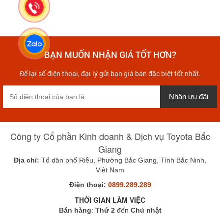
BẠN MUỐN NHẬN GIÁ TỐT HƠN?
Để lại số điện thoại, đại lý gửi bạn giá bán đặc biệt tốt nhất.
Nhận ưu đãi
Công ty Cổ phần Kinh doanh & Dịch vụ Toyota Bắc
Giang
Địa chỉ:
Tổ dân phố Riễu, Phường Bắc Giang, Tỉnh Bắc Ninh,
Việt Nam
Điện thoại:
0899.289.289
THỜI GIAN LÀM VIỆC
Bán hàng
:
Thứ 2
đến
Chủ nhật