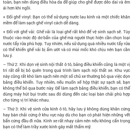
toàn, bạn nên dùng điều hòa da để giúp cho ghế được dẻo dai và êm
ái hơn khi ngồi.
+ Đối ghế vinyl: Bạn có thể sử dụng nước lau kính và một chiếc khăn
mềm để làm sạch ghế vinyl cách dễ dàng.
+ Đối với ghế vải: Ghế vải là loại ghế rất khó để vệ sinh sạch sẽ. Tùy
thuộc vào mức độ dơ bẩn của ghế mà người thực hiện cần chọn loại
nước tẩy rửa phù hợp. Tuy nhiên, nếu sử dụng quá nhiều nước tẩy rửa
có thể khiến ghế vải bị ẩm ướt và có mùi mốc khó chịu nên bạn cần
lưu ý.
– Thứ 2: Khi dọn vệ sinh nội thất ô tô, bảng điều khiển cũng là một vị
trí rất dễ bị bỏ quên trong quá trình làm sạch nội thất xe. Khu vực
này cũng rất khó làm sạch nên một số chủ xe thường bỏ qua việc dọn
bảng điều khiển. Tuy nhiên, nếu muốn xế hộp thật sự sạch sẽ, bạn
không thể bỏ qua bước này. Để làm sạch bảng điều khiển, bạn có thể
dùng máy hút bụi trước sau đó dùng đến các loại bàn chải phù hợp
cho từng vị trí khác nhau.
– Thứ 3: Khi vệ sinh cửa kính ô tô, hãy lưu ý không dùng khăn cứng
hay bàn chải cứng ở khu vực này dù cho bạn có phát hiện những vết
bẩn cứng đầu đi nữa. Kính xe rất nhạy cảm nên nếu không cẩn trọng
bạn có thể làm trầy xước kính gây mất thẩm mỹ.