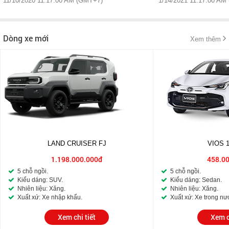
11/10/2020 11:17:00 AM (GMT+7)
1/14/2021 11:17:00 AM
Dòng xe mới
Xem thêm
LAND CRUISER FJ
VIOS 
1.198.000.000đ
458.0
5 chỗ ngồi.
5 chỗ ngồi.
Kiểu dáng: SUV.
Kiểu dáng: Sedan.
Nhiên liệu: Xăng.
Nhiên liệu: Xăng.
Xuất xứ: Xe nhập khẩu.
Xuất xứ: Xe trong nư
Xem chi tiết
Xem c