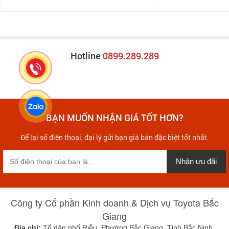
Hotline
0899.289.289
BẠN MUỐN NHẬN GIÁ TỐT HƠN?
Để lại số điện thoại, đại lý gửi bạn giá bán đặc biệt tốt nhất.
Nhận ưu đãi
Công ty Cổ phần Kinh doanh & Dịch vụ Toyota Bắc
Giang
Địa chỉ:
Tổ dân phố Riễu, Phường Bắc Giang, Tỉnh Bắc Ninh,