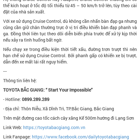
thể kích hoạt ở tốc độ tối thiểu từ 45 – 50 km/h trở lên, tùy theo cài
đặt của nhà sản xuất.
Với xe sử dụng Cruise Control, dù không cần nhấn bàn đạp ga nhưng
cũng cần giữ chân thường trực ở vị trí điều khiển bàn đạp phanh và
ga. Đồng thời liên tục theo dõi diễn biến phía trước để xử lý kịp thời
nếu xảy ra tình huống bất ngờ.
Nếu chạy xe trong điều kiện thời tiết xấu, đường trơn trượt thì nên
hạn chế sử dụng Cruise Control. Bởi phanh gấp có khiến xe bị trượt,
dẫn đến xe mất lái rất nguy hiểm.
---
Thông tin liên hệ:
TOYOTA BẮC GIANG: “ Start Your Impossible”
- Hotline:
0899.289.289
- Địa chỉ: Thôn Riễu, Xã Dĩnh Trì, TP.Bắc Giang, Bắc Giang
Trên mặt đường cao tốc cách cây xăng Kế 500m hướng đi Lạng Sơn
Link Web:
https://toyotabacgiang.com.vn
Link Fanpage:
https://www.facebook.com/dailytoyotabacgiang