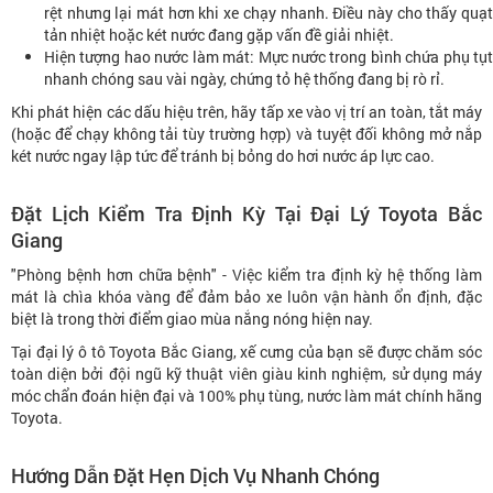
rệt nhưng lại mát hơn khi xe chạy nhanh. Điều này cho thấy quạt
tản nhiệt hoặc két nước đang gặp vấn đề giải nhiệt.
Hiện tượng hao nước làm mát: Mực nước trong bình chứa phụ tụt
nhanh chóng sau vài ngày, chứng tỏ hệ thống đang bị rò rỉ.
Khi phát hiện các dấu hiệu trên, hãy tấp xe vào vị trí an toàn, tắt máy
(hoặc để chạy không tải tùy trường hợp) và tuyệt đối không mở nắp
két nước ngay lập tức để tránh bị bỏng do hơi nước áp lực cao.
Đặt Lịch Kiểm Tra Định Kỳ Tại Đại Lý Toyota Bắc
Giang
"Phòng bệnh hơn chữa bệnh" - Việc kiểm tra định kỳ hệ thống làm
mát là chìa khóa vàng để đảm bảo xe luôn vận hành ổn định, đặc
biệt là trong thời điểm giao mùa nắng nóng hiện nay.
Tại đại lý ô tô Toyota Bắc Giang, xế cưng của bạn sẽ được chăm sóc
toàn diện bởi đội ngũ kỹ thuật viên giàu kinh nghiệm, sử dụng máy
móc chẩn đoán hiện đại và 100% phụ tùng, nước làm mát chính hãng
Toyota.
Hướng Dẫn Đặt Hẹn Dịch Vụ Nhanh Chóng