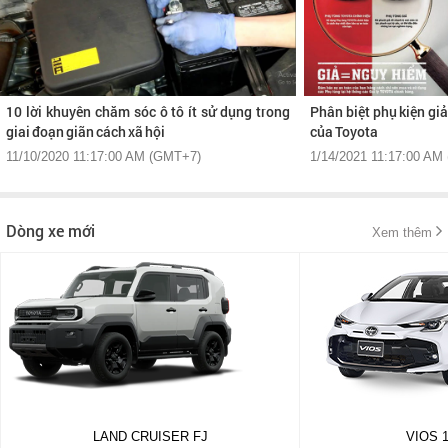
10 lời khuyên chăm sóc ô tô ít sử dụng trong
Phân biệt phụ kiện gi
giai đoạn giãn cách xã hội
của Toyota
11/10/2020 11:17:00 AM (GMT+7)
1/14/2021 11:17:00 AM
Dòng xe mới
Xem thêm
LAND CRUISER FJ
VIOS 