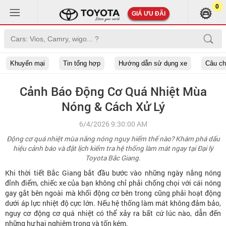
0
GIÁ ƯU ĐÃI
Khuyến mại
Tin tổng hợp
Hướng dẫn sử dụng xe
Câu c
Cảnh Báo Động Cơ Quá Nhiệt Mùa
Nóng & Cách Xử Lý
6/4/2026 9:30:00 AM
Động cơ quá nhiệt mùa nắng nóng nguy hiểm thế nào? Khám phá dấu
hiệu cảnh báo và đặt lịch kiểm tra hệ thống làm mát ngay tại Đại lý
Toyota Bắc Giang.
Khi thời tiết Bắc Giang bắt đầu bước vào những ngày nắng nóng
đỉnh điểm, chiếc xe của bạn không chỉ phải chống chọi với cái nóng
gay gắt bên ngoài mà khối động cơ bên trong cũng phải hoạt động
dưới áp lực nhiệt độ cực lớn. Nếu hệ thống làm mát không đảm bảo,
nguy cơ động cơ quá nhiệt có thể xảy ra bất cứ lúc nào, dẫn đến
những hư hại nghiêm trọng và tốn kém.