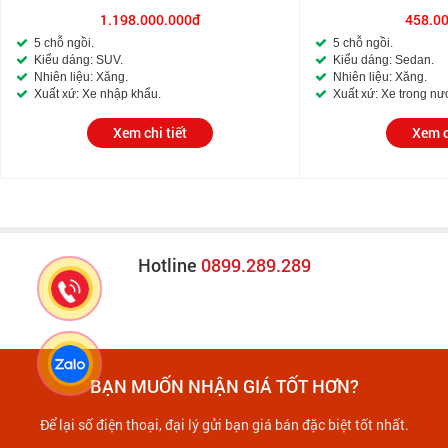
1.198.000.000đ
458.0
5 chỗ ngồi.
5 chỗ ngồi.
Kiểu dáng: SUV.
Kiểu dáng: Sedan.
Nhiên liệu: Xăng.
Nhiên liệu: Xăng.
Xuất xứ: Xe nhập khẩu.
Xuất xứ: Xe trong nư
Xem chi tiết
Xem c
Hotline
0899.289.289
BẠN MUỐN NHẬN GIÁ TỐT HƠN?
Để lại số điện thoại, đại lý gửi bạn giá bán đặc biệt tốt nhất.