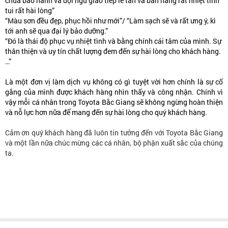
chữa bảo hành và đội ngũ giao tiếp lễ tân và bán hàng rất nhiệt tình
tui rất hài lòng”
“Màu sơn đều đẹp, phục hồi như mới”/ “Làm sạch sẽ và rất ưng ý, kì
tới anh sẽ qua đại lý bảo dưỡng.”
“Đó là thái độ phục vụ nhiệt tình và bằng chính cái tâm của mình. Sự
thân thiện và uy tín chất lượng đem đến sự hài lòng cho khách hàng.
…”
Là một đơn vị làm dịch vụ không có gì tuyệt vời hơn chính là sự cố
gắng của mình được khách hàng nhìn thấy và công nhận. Chính vì
vậy mỗi cá nhân trong Toyota Bắc Giang sẽ không ngừng hoàn thiện
và nỗ lực hơn nữa để mang đến sự hài lòng cho quý khách hàng.
Cảm ơn quý khách hàng đã luôn tin tưởng đến với Toyota Bắc Giang
và một lần nữa chúc mừng các cá nhân, bộ phận xuất sắc của chúng
ta.