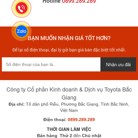
Hotline
0899.289.289
BẠN MUỐN NHẬN GIÁ TỐT HƠN?
Để lại số điện thoại, đại lý gửi bạn giá bán đặc biệt tốt nhất.
Nhận ưu đãi
Công ty Cổ phần Kinh doanh & Dịch vụ Toyota Bắc
Giang
Địa chỉ:
Tổ dân phố Riễu, Phường Bắc Giang, Tỉnh Bắc Ninh,
Việt Nam
Điện thoại:
0899.289.289
THỜI GIAN LÀM VIỆC
Bán hàng
:
Thứ 2
đến
Chủ nhật