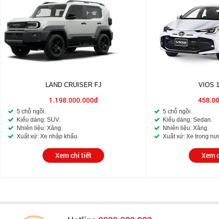
LAND CRUISER FJ
VIOS 
1.198.000.000đ
458.0
5 chỗ ngồi.
5 chỗ ngồi.
Kiểu dáng: SUV.
Kiểu dáng: Sedan.
Nhiên liệu: Xăng.
Nhiên liệu: Xăng.
Xuất xứ: Xe nhập khẩu.
Xuất xứ: Xe trong nư
Xem chi tiết
Xem c