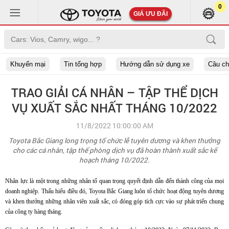
0
GIÁ ƯU ĐÃI
Khuyến mại
Tin tổng hợp
Hướng dẫn sử dụng xe
Câu c
TRAO GIẢI CÁ NHÂN – TẬP THỂ DỊCH
VỤ XUẤT SẮC NHẤT THÁNG 10/2022
11/8/2022 10:00:00 AM
Toyota Bắc Giang long trọng tổ chức lễ tuyên dương và khen thưởng
cho các cá nhân, tập thể phòng dịch vụ đã hoàn thành xuất sắc kế
hoạch tháng 10/2022.
Nhân lực là
một trong những nhân tố quan trọng quyết định
dẫn đến thành công của mọi
doanh nghiệp. Thấu hiểu điều đó, Toyota Bắc Giang luôn tổ chức hoạt động tuyên dương
và khen thưởng những nhân viên xuất sắc, có đóng góp tích cực vào sự phát triển chung
của công ty hàng tháng.