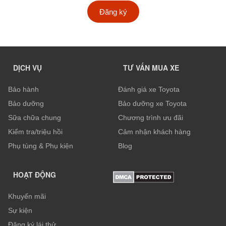
Đăng ký
DỊCH VỤ
TƯ VẤN MUA XE
Bảo hành
Đánh giá xe Toyota
Bảo dưỡng
Bảo dưỡng xe Toyota
Sữa chữa chung
Chương trình ưu đãi
Kiểm tra/triệu hồi
Cảm nhận khách hàng
Phụ tùng & Phụ kiện
Blog
HOẠT ĐỘNG
Khuyến mãi
Sự kiện
Đăng ký lái thử