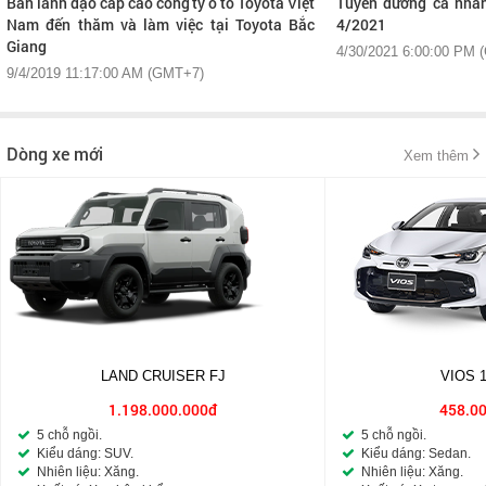
Ban lãnh đạo cấp cao công ty ô tô Toyota Việt
Tuyên dương cá nhân
Nam đến thăm và làm việc tại Toyota Bắc
4/2021
Giang
4/30/2021 6:00:00 PM 
9/4/2019 11:17:00 AM (GMT+7)
Dòng xe mới
Xem thêm
LAND CRUISER FJ
VIOS 
1.198.000.000đ
458.0
5 chỗ ngồi.
5 chỗ ngồi.
Kiểu dáng: SUV.
Kiểu dáng: Sedan.
Nhiên liệu: Xăng.
Nhiên liệu: Xăng.