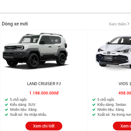
Dòng xe mới
Xem thêm
LAND CRUISER FJ
VIOS 
1.198.000.000đ
458.0
5 chỗ ngồi.
5 chỗ ngồi.
Kiểu dáng: SUV.
Kiểu dáng: Sedan.
Nhiên liệu: Xăng.
Nhiên liệu: Xăng.
Xuất xứ: Xe nhập khẩu.
Xuất xứ: Xe trong nư
Xem chi tiết
Xem c