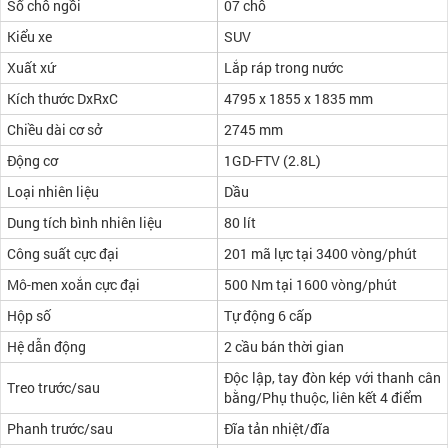
Số chỗ ngồi
07 chỗ
Kiểu xe
SUV
Xuất xứ
Lắp ráp trong nước
Kích thước DxRxC
4795 x 1855 x 1835 mm
Chiều dài cơ sở
2745 mm
Động cơ
1GD-FTV (2.8L)
Loại nhiên liệu
Dầu
Dung tích bình nhiên liệu
80 lít
Công suất cực đại
201 mã lực tại 3400 vòng/phút
Mô-men xoắn cực đại
500 Nm tại 1600 vòng/phút
Hộp số
Tự động 6 cấp
Hệ dẫn động
2 cầu bán thời gian
Độc lập, tay đòn kép với thanh cân
Treo trước/sau
bằng/Phụ thuộc, liên kết 4 điểm
Phanh trước/sau
Đĩa tản nhiệt/đĩa