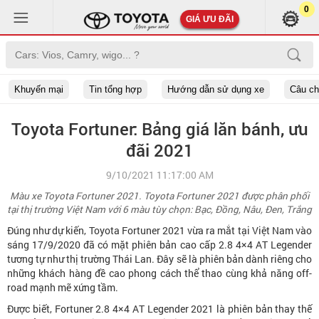
0
GIÁ ƯU ĐÃI
Khuyến mại
Tin tổng hợp
Hướng dẫn sử dụng xe
Câu c
Toyota Fortuner: Bảng giá lăn bánh, ưu
đãi 2021
9/10/2021 11:17:00 AM
Màu xe Toyota Fortuner 2021. Toyota Fortuner 2021 được phân phối
tại thị trường Việt Nam với 6 màu tùy chọn: Bạc, Đồng, Nâu, Đen, Trắng
Đúng như dự kiến, Toyota Fortuner 2021 vừa ra mắt tại Việt Nam vào
sáng 17/9/2020 đã có mặt phiên bản cao cấp 2.8 4×4 AT Legender
tương tự như thị trường Thái Lan. Đây sẽ là phiên bản dành riêng cho
những khách hàng đề cao phong cách thể thao cùng khả năng off-
road mạnh mẽ xứng tầm.
Được biết, Fortuner 2.8 4×4 AT Legender 2021 là phiên bản thay thế