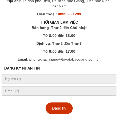
Địa chỉ:
Tổ dân phố Riễu, Phường Bắc Giang, Tỉnh Bắc Ninh,
Việt Nam
Điện thoại:
0899.289.289
THỜI GIAN LÀM VIỆC
Bán hàng
:
Thứ 2
đến
Chủ nhật
Từ 8:00 đến 18:00
Dịch vụ
:
Thứ 2
đến
Thứ 7
Từ 8:00 đến 17:00
Email
: phongkhachhang@toyotabacgiang.com.vn
ĐĂNG KÝ NHẬN TIN
Đăng ký