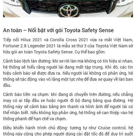
An toàn – Nổi bật với gói Toyota Safety Sense
Tiếp nối Hilux 2021 và Corolla Cross 2021 vừa ra mắt Việt Nam,
Fortuner 2.8 Legender 2021 là mẫu xe thứ 3 của Toyota Việt Nam sở
hữu gói an toàn Toyota Safety Sense. Cụ thể bao gồm:
Cảnh báo lệch làn đường: khi xe rời làn mà không có tín hiệu xi nhan,
hệ thống sẽ hiểu rằng người lái đang mất tập trung. Khi đó, các tín
hiệu cảnh báo sẽ được đưa ra. Nếu người lái không có phản ứng, hệ
thống sẽ tác động vào vô lăng một lực nhẹ để đưa xe quay về làn ban
đầu.
Cảnh báo tiền va chạm: khi đang di chuyển trên đường, nếu chẳng
may có ai tấp đầu xe hoặc người đi bộ đang băng qua đường. Hệ
thống này sẽ cảnh báo bằng âm thanh và hỉnh ảnh để người lái có
thể nhận biết. Nếu không kịp phản ứng, hệ thống sẽ can thiệp vào hệ
thống phanh để hạn chế va chạm.
Điều khiển hành trình chủ động: tương tự như Cruise control, hệ
thống này cũng cho phép người dùng cài đặt tốc độ để duy trì suốt