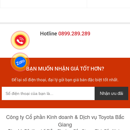
Hotline
0899.289.289
BẠN MUỐN NHẬN GIÁ TỐT HƠN?
Để lại số điện thoại, đại lý gửi bạn giá bán đặc biệt tốt nhất.
Nhận ưu đãi
Công ty Cổ phần Kinh doanh & Dịch vụ Toyota Bắc
Giang