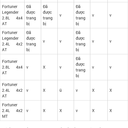
Fortuner
Đã
Đã
Đã
Legender
được
được
được
v
v
v
2.8L 4x4
trang
trang
trang
AT
bị
bị
bị
Fortuner
Đã
Đã
Legender
được
được
v
v
v
v
2.4L 4x2
trang
trang
AT
bị
bị
Đã
Fortuner
được
2.8L 4x4
v
X
v
v
v
trang
AT
bị
Fortuner
2.4L 4x2
v
X
ü
v
X
X
AT
Fortuner
2.4L 4x2
v
X
X
v
X
X
MT