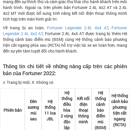
mang đến sự thích thú và cảm giác thư thái cho hành khách trên mỗi
hành trình. Ngoài ra, trên phiên bản Fortuner 2.4L 4x2 AT và 2.4L
4x2 MT mới được bổ sung tính năng kết nối điện thoại thông minh
tích hợp trên màn hình giải trí.
Về trang bị an toàn,
Fortuner Legender 2.8L 4x4 AT
,
Fortuner
Legender 2.4L 4x2 AT
, Fortuner 2.8L 4x4 AT được trang bị thêm Hệ
thống cảnh báo điểm mù (BSM) cùng Hệ thống cảnh báo phương
tiện cắt ngang phía sau (RCTA) hỗ trợ việc lái xe an toàn hơn, mang
đến sự yên tâm tuyệt đối cho hành khách.
Thông tin chi tiết về những nâng cấp trên các phiên
bản của Fortuner 2022:
v: Trang bị mới; X: Không có
Hệ
Hệ
Hệ thống
thống
Kết nối
thống
Đèn
Hệ
cảnh bảo
điều
điện
cảnh
sương
thống
phương
Phiên bản
hòa
thoại
báo
mù
11 loa
tiện cắt
2 vùng
thông
điểm
sau
JBL
ngang
độc
minh
mù
(RCTA)
lập
(BSM)