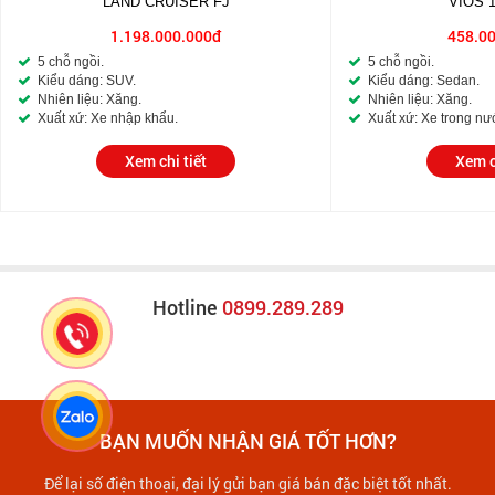
LAND CRUISER FJ
VIOS 
1.198.000.000đ
458.0
5 chỗ ngồi.
5 chỗ ngồi.
Kiểu dáng: SUV.
Kiểu dáng: Sedan.
Nhiên liệu: Xăng.
Nhiên liệu: Xăng.
Xuất xứ: Xe nhập khẩu.
Xuất xứ: Xe trong nư
Xem chi tiết
Xem c
Hotline
0899.289.289
BẠN MUỐN NHẬN GIÁ TỐT HƠN?
Để lại số điện thoại, đại lý gửi bạn giá bán đặc biệt tốt nhất.