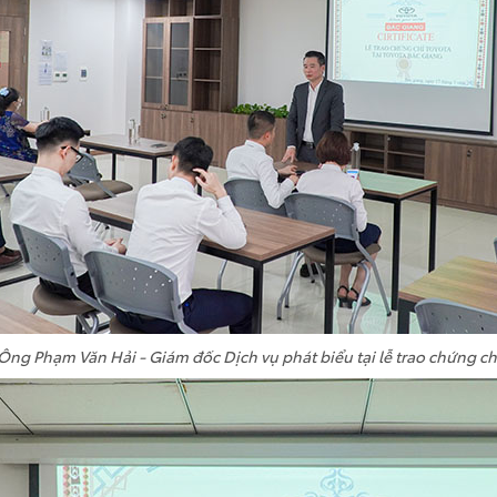
Ông Phạm Văn Hải - Giám đốc Dịch vụ phát biểu tại lễ trao chứng ch