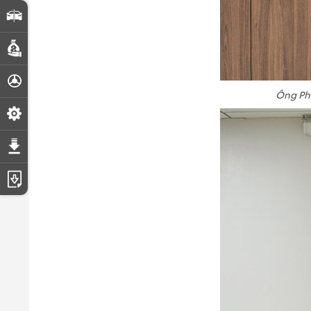
So sánh xe
Dự toán chi phí
Đăng ký lái thử
Ông Phạ
Đặt lịch hẹn dịch vụ
Tải bảng giá
Tải catalogue