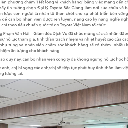
hiện phương châm "Hết lòng vì khách hàng" bằng việc mang đến chấ
ấy tin tưởng chọn Đại lý Toyota Bắc Giang làm nơi sửa chữa và 
n lược con người là nhân tố then chốt cho sự phát triển bền vững
ện để cán bộ nhân viên được rèn luyện, nâng cao kỹ năng nghề ng
 chỉ theo tiêu chuẩn quốc tế do Toyota Việt Nam tổ chức.
Ông Phạm Văn Hải – Giám đốc Dịch Vụ đã chúc mừng các cá nhân đã 
sự nỗ lực tham gia, tinh thần trách nhiệm và nhiệt huyết cao của cá
n phụ tùng và nhân viên chăm sóc khách hàng sẽ có thêm nhiều k
hiệm ấn tượng cho khách hàng.
ao quý này, cán bộ nhân viên công ty đã không ngừng nỗ lực học hỏi,
anh, chị hi vọng các anh/chị sẽ tiếp tục phát huy tinh thần làm vi
ng tương lai.