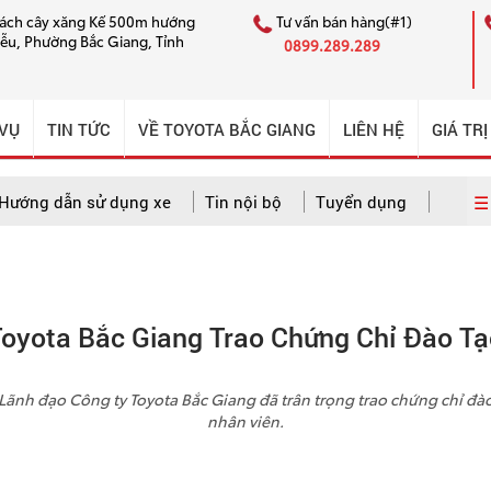
cách cây xăng Kế 500m hướng
Tư vấn bán hàng(#1)
iễu, Phường Bắc Giang, Tỉnh
0899.289.289
 VỤ
TIN TỨC
VỀ TOYOTA BẮC GIANG
LIÊN HỆ
GIÁ TRỊ
☰ 
Hướng dẫn sử dụng xe
Tin nội bộ
Tuyển dụng
 dẫn sử dụng xe
Câu chuyện CSKH ấn tượng
Tin nội bộ
Toyota Bắc Giang Trao Chứng Chỉ Đào Tạ
Lãnh đạo Công ty Toyota Bắc Giang đã trân trọng trao chứng chỉ đào
nhân viên.