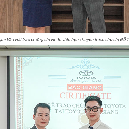
m Văn Hải trao chứng chỉ Nhân viên hẹn chuyên trách cho chị Đỗ T