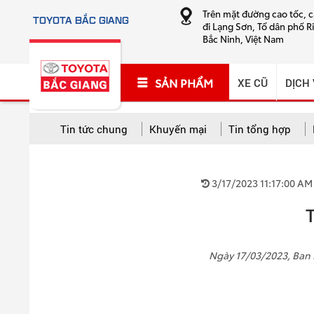
Trên mặt đường cao tốc, 
TOYOTA BẮC GIANG
đi Lạng Sơn, Tổ dân phố R
Bắc Ninh, Việt Nam
SẢN PHẨM
XE CŨ
DỊCH
Tin tức chung
Khuyến mại
Tin tổng hợp
TẤT CẢ CHUYÊN MỤC
3/17/2023 11:17:00 AM
Tất cả
Khuyến mại
Tin tổng hợp
Hướng
Cứu hộ và sửa chữa lưu động
Ngày 17/03/2023, Ban 