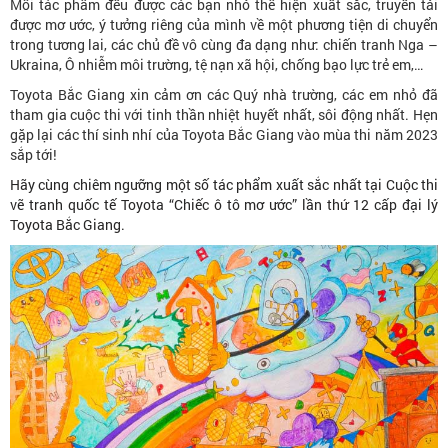
Mỗi tác phẩm đều được các bạn nhỏ thể hiện xuất sắc, truyền tải
được mơ ước, ý tưởng riêng của mình về một phương tiện di chuyển
trong tương lai, các chủ đề vô cùng đa dạng như: chiến tranh Nga –
Ukraina, Ô nhiễm môi trường, tệ nạn xã hội, chống bạo lực trẻ em,…
Toyota Bắc Giang xin cảm ơn các Quý nhà trường, các em nhỏ đã
tham gia cuộc thi với tinh thần nhiệt huyết nhất, sôi động nhất. Hẹn
gặp lại các thí sinh nhí của Toyota Bắc Giang vào mùa thi năm 2023
sắp tới!
Hãy cùng chiêm ngưỡng một số tác phẩm xuất sắc nhất tại Cuộc thi
vẽ tranh quốc tế Toyota “Chiếc ô tô mơ ước” lần thứ 12 cấp đại lý
Toyota Bắc Giang.