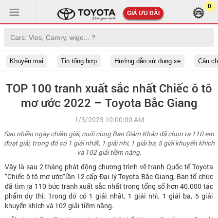
0
GIÁ ƯU ĐÃI
Khuyến mại
Tin tổng hợp
Hướng dẫn sử dụng xe
Câu c
TOP 100 tranh xuất sắc nhất Chiếc ô tô
mơ ước 2022 – Toyota Bắc Giang
1/3/2023 10:00:00 AM
Sau nhiều ngày chấm giải, cuối cùng Ban Giám Khảo đã chọn ra 110 em
đoạt giải, trong đó có 1 giải nhất, 1 giải nhì, 1 giải ba, 5 giải khuyến khích
và 102 giải tiềm năng.
Vậy là sau 2 tháng phát động chương trình vẽ tranh Quốc tế Toyota
"Chiếc ô tô mơ ước"lần 12 cấp Đại lý Toyota Bắc Giang, Ban tổ chức
đã tìm ra 110 bức tranh xuất sắc nhất trong tổng số hơn 40.000 tác
phẩm dự thi. Trong đó có 1 giải nhất, 1 giải nhì, 1 giải ba, 5 giải
khuyến khích và 102 giải tiềm năng.