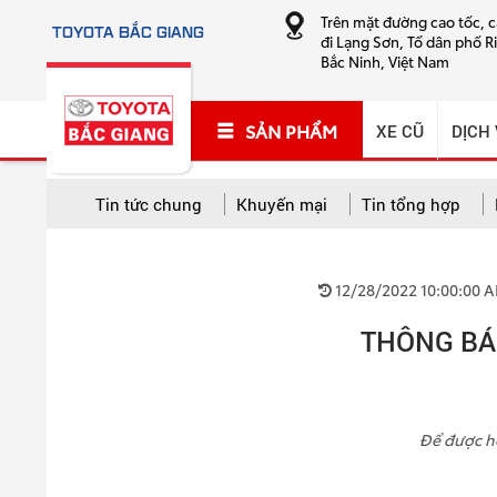
Trên mặt đường cao tốc, 
TOYOTA BẮC GIANG
đi Lạng Sơn, Tổ dân phố R
Bắc Ninh, Việt Nam
SẢN PHẨM
XE CŨ
DỊCH
Tin tức chung
Khuyến mại
Tin tổng hợp
TẤT CẢ CHUYÊN MỤC
12/28/2022 10:00:00 
Tất cả
Khuyến mại
Tin tổng hợp
Hướng
THÔNG BÁO
Cứu hộ và sửa chữa lưu động
Để được hỗ