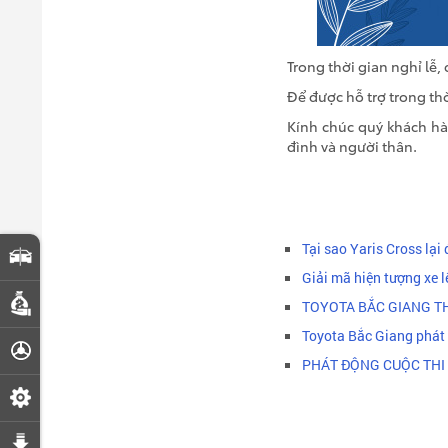
Trong thời gian nghỉ l
Để được hỗ trợ trong thờ
Kính chúc quý khách hàn
đình và người thân.
Tại sao Yaris Cross lại
So sánh xe
Giải mã hiện tượng xe 
Dự toán chi phí
TOYOTA BẮC GIANG TH
Toyota Bắc Giang phát đ
Đăng ký lái thử
PHÁT ĐỘNG CUỘC THI 
Đặt lịch hẹn dịch vụ
Tải bảng giá