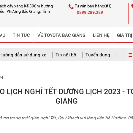
cách cây xăng Kế 500m hướng
Tư vấn bán hàng(#1)
iễu, Phường Bắc Giang, Tỉnh
0899.289.289
 VỤ
TIN TỨC
VỀ TOYOTA BẮC GIANG
LIÊN HỆ
GIÁ TRỊ
☰ 
Hướng dẫn sử dụng xe
Tin nội bộ
Tuyển dụng
AM
 dẫn sử dụng xe
Câu chuyện CSKH ấn tượng
Tin nội bộ
 LỊCH NGHỈ TẾT DƯƠNG LỊCH 2023 - 
GIANG
 trợ trong thời gian nghỉ Tết, Quý khách vui lòng liên hệ Hotline: 0