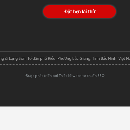
Đặt hẹn lái thử
ng đi Lạng Sơn, Tổ dân phố Riễu, Phường Bắc Giang, Tỉnh Bắc Ninh, Việt 
Được phát triển bởi Thiết kế website chuẩn SEO