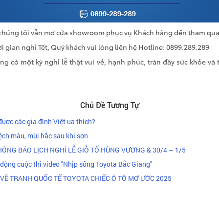
ễ, chúng tôi vẫn mở cửa showroom phục vụ Khách hàng đến tham qua
i gian nghỉ Tết, Quý khách vui lòng liên hệ Hotline: 0899.289.289
g có một kỳ nghỉ lễ thật vui vẻ, hạnh phúc, tràn đầy sức khỏe và
Chủ Đề Tương Tự
 được các gia đình Việt ưa thích?
lệch màu, mùi hắc sau khi sơn
ÔNG BÁO LỊCH NGHỈ LỄ GIỖ TỔ HÙNG VƯƠNG & 30/4 – 1/5
ộng cuộc thi video ''Nhịp sống Toyota Bắc Giang''
VẼ TRANH QUỐC TẾ TOYOTA CHIẾC Ô TÔ MƠ ƯỚC 2025