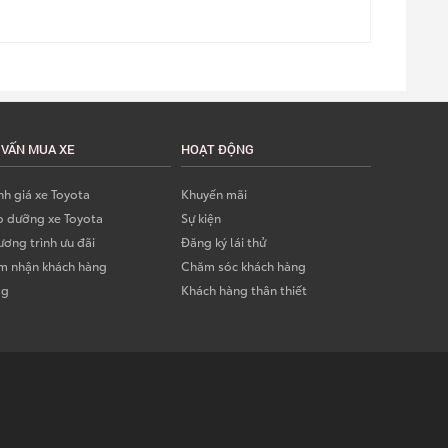
 VẤN MUA XE
HOẠT ĐỘNG
h giá xe Toyota
Khuyến mãi
o dưỡng xe Toyota
Sự kiện
ơng trình ưu đãi
Đăng ký lái thử
m nhận khách hàng
Chăm sóc khách hàng
og
Khách hàng thân thiết