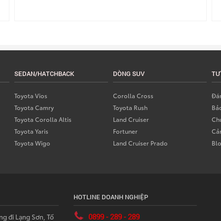
SEDAN/HATCHBACK
DÒNG SUV
TƯ
Toyota Vios
Corolla Cross
Đán
Toyota Camry
Toyota Rush
Bả
Toyota Corolla Altis
Land Cruiser
Chư
Toyota Yaris
Fortuner
Cả
Toyota Wigo
Land Cruiser Prado
Bl
HOTLINE DOANH NGHIỆP
0899 - 289 - 289
ng đi Lạng Sơn, Tổ