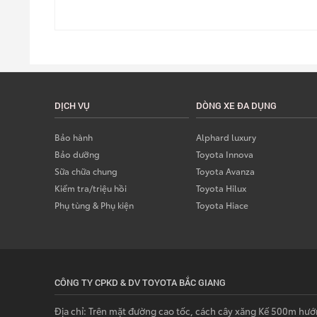
DỊCH VỤ
DÒNG XE ĐA DỤNG
Bảo hành
Alphard luxury
Bảo dưỡng
Toyota Innova
Sữa chữa chung
Toyota Avanza
Kiểm tra/triệu hồi
Toyota Hilux
Phụ tùng & Phụ kiện
Toyota Hiace
CÔNG TY CPKD & DV TOYOTA BẮC GIANG
Địa chỉ: Trên mặt đường cao tốc, cách cây xăng Kế 500m hướ