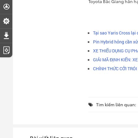
Toyota Bắc Giang hân h
Đăng ký lái thử
Đặt lịch hẹn dịch vụ
Tại sao Yaris Cross lại
Tải bảng giá
Pin Hybrid hỏng cần xử
Tải catalogue
XE THIẾU DỤNG CỤ PH
GIẢI MÃ ĐỊNH KIẾN: 
CHÍNH THỨC CỞI TRÓI
Tìm kiếm liên quan: