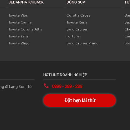
SEDAN/HATCHBACK
DÒNG SUV
TƯ
Toyota Vios
Corolla Cross
Đán
Toyota Camry
Toyota Rush
Bả
Toyota Corolla Altis
Land Cruiser
Chư
Toyota Yaris
Fortuner
Cả
Toyota Wigo
Land Cruiser Prado
Bl
HOTLINE DOANH NGHIỆP
0899 - 289 - 289
ng đi Lạng Sơn, Tổ
Đặt hẹn lái thử