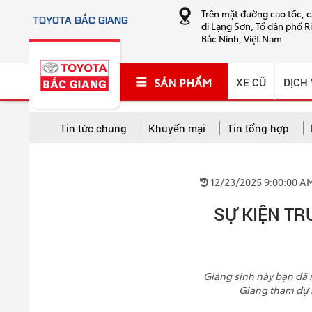
Trên mặt đường cao tốc, 
TOYOTA BẮC GIANG
đi Lạng Sơn, Tổ dân phố R
Bắc Ninh, Việt Nam
SẢN PHẨM
XE CŨ
DỊCH
Tin tức chung
Khuyến mại
Tin tổng hợp
TẤT CẢ CHUYÊN MỤC
12/23/2025 9:00:00 A
Tất cả
Khuyến mại
Tin tổng hợp
Hướng
SỰ KIỆN TR
Cứu hộ và sửa chữa lưu động
Giáng sinh này bạn đã
Giang tham dự 