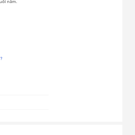
cuối năm.
G?