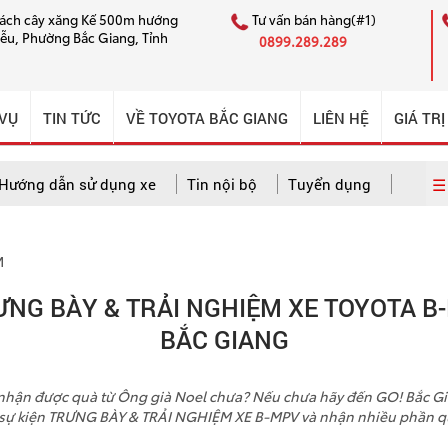
cách cây xăng Kế 500m hướng
Tư vấn bán hàng(#1)
iễu, Phường Bắc Giang, Tỉnh
0899.289.289
 VỤ
TIN TỨC
VỀ TOYOTA BẮC GIANG
LIÊN HỆ
GIÁ TRỊ
☰ 
Hướng dẫn sử dụng xe
Tin nội bộ
Tuyển dụng
M
 dẫn sử dụng xe
Câu chuyện CSKH ấn tượng
Tin nội bộ
ƯNG BÀY & TRẢI NGHIỆM XE TOYOTA B-
BẮC GIANG
 nhận được quà từ Ông già Noel chưa? Nếu chưa hãy đến GO! Bắc Gi
sự kiện TRƯNG BÀY & TRẢI NGHIỆM XE B-MPV và nhận nhiều phần q