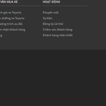
 VẤN MUA XE
HOẠT ĐỘNG
h giá xe Toyota
Khuyến mãi
o dưỡng xe Toyota
Sự kiện
ơng trình ưu đãi
Đăng ký lái thử
m nhận khách hàng
Chăm sóc khách hàng
og
Khách hàng thân thiết