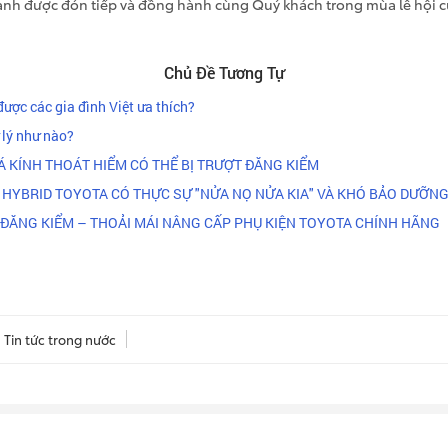
ạnh được đón tiếp và đồng hành cùng Quý khách trong mùa lễ hội 
Chủ Đề Tương Tự
 được các gia đình Việt ưa thích?
 lý như nào?
Á KÍNH THOÁT HIỂM CÓ THỂ BỊ TRƯỢT ĐĂNG KIỂM
XE HYBRID TOYOTA CÓ THỰC SỰ "NỬA NỌ NỬA KIA" VÀ KHÓ BẢO DƯỠN
 ĐĂNG KIỂM – THOẢI MÁI NÂNG CẤP PHỤ KIỆN TOYOTA CHÍNH HÃNG
Tin tức trong nước