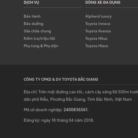
DỊCH VỤ
DÒNG XE ĐA DỤNG
Bảo hành
Alphard luxury
Bảo dưỡng
Toyota Innova
Sữa chữa chung
Toyota Avanza
Kiểm tra/triệu hồi
Toyota Hilux
Phụ tùng & Phụ kiện
Toyota Hiace
CÔNG TY CPKD & DV TOYOTA BẮC GIANG
Địa chỉ: Trên mặt đường cao tốc, cách cây xăng Kế 500m hướ
dân phố Riễu, Phường Bắc Giang, Tỉnh Bắc Ninh, Việt Nam
Mã số doanh nghiệp:
2400836561
.
Đăng ký: ngày 18 tháng 04 năm 2018.