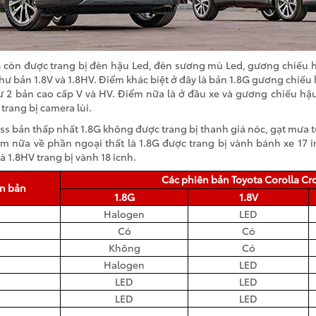
G còn được trang bị đèn hậu Led, đèn sương mù Led, gương chiếu h
như bản 1.8V và 1.8HV. Điểm khác biệt ở đây là bản 1.8G gương chiế
hư 2 bản cao cấp V và HV. Điểm nữa là ở đầu xe và gương chiếu hậ
trang bị camera lùi.
ss bản thấp nhất 1.8G không được trang bị thanh giá nóc, gạt mưa tự
 nữa về phần ngoại thất là 1.8G được trang bị vành bánh xe 17 in
à 1.8HV trang bị vành 18 icnh.
Các phiên bản Toyota Corolla Cr
ên bản
1.8G
1.8V
Halogen
LED
Có
Có
Không
Có
Halogen
LED
LED
LED
LED
LED