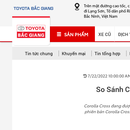
Trên mặt đường cao tốc, 
TOYOTA BẮC GIANG
đi Lạng Sơn, Tổ dân phố R
Bắc Ninh, Việt Nam
SẢN PHẨM
XE CŨ
DỊCH
Tin tức chung
Khuyến mại
Tin tổng hợp
TẤT CẢ CHUYÊN MỤC
7/22/2022 10:00:00 A
Tất cả
Khuyến mại
Tin tổng hợp
Hướng
So Sánh C
Cứu hộ và sửa chữa lưu động
Corolla Cross đang được
phiên bản Corolla Cros