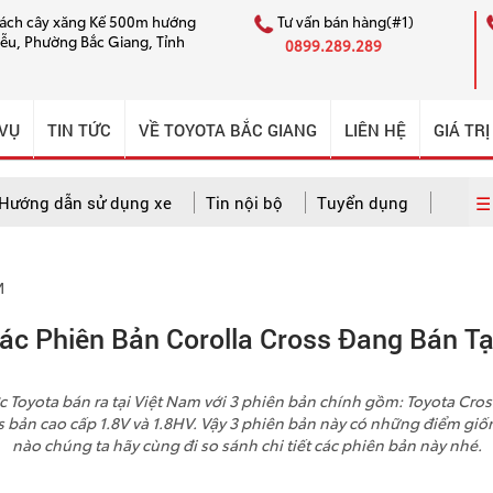
cách cây xăng Kế 500m hướng
Tư vấn bán hàng(#1)
iễu, Phường Bắc Giang, Tỉnh
0899.289.289
 VỤ
TIN TỨC
VỀ TOYOTA BẮC GIANG
LIÊN HỆ
GIÁ TRỊ
☰ 
Hướng dẫn sử dụng xe
Tin nội bộ
Tuyển dụng
M
 dẫn sử dụng xe
Câu chuyện CSKH ấn tượng
Tin nội bộ
ác Phiên Bản Corolla Cross Đang Bán Tạ
 Toyota bán ra tại Việt Nam với 3 phiên bản chính gồm: Toyota Cross
s bản cao cấp 1.8V và 1.8HV. Vậy 3 phiên bản này có những điểm giố
nào chúng ta hãy cùng đi so sánh chi tiết các phiên bản này nhé.