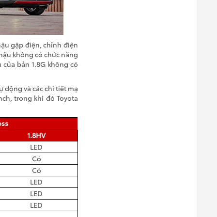
ậu gập điện, chỉnh điện
u hậu không có chức năng
u của bản 1.8G không có
 động và các chi tiết mạ
ch, trong khi đó Toyota
oss
1.8HV
LED
Có
Có
LED
LED
LED