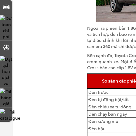
So sánh xe
Dự toán chi phí
Ngoài ra phiên bản 1.8
và tích hợp đèn báo rẽ 
tự điều chỉnh khi lùi n
camera 360 mà chỉ được 
Đăng ký lái thử
Bên cạnh đó, Toyota Cro
crom quanh xe. Một điểm
Đặt lịch hẹn dịch vụ
Cross bản cao cấp 1.8V v
So sánh các phi
Đèn trước
Tải bảng giá
Đèn tự động bật/tắt
Đèn chiếu xa tự động
Đèn chạy ban ngày
Tải catalogue
Đèn sương mù
Đèn hậu