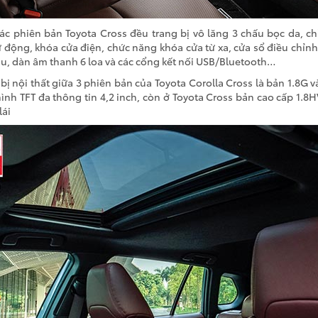
ác phiên bản Toyota Cross đều trang bị vô lăng 3 chấu bọc da, c
 động, khóa cửa điện, chức năng khóa cửa từ xa, cửa sổ điều chỉn
u, dàn âm thanh 6 loa và các cổng kết nối USB/Bluetooth…
bị nội thất giữa 3 phiên bản của Toyota Corolla Cross là bản 1.8G 
nh TFT đa thông tin 4,2 inch, còn ở Toyota Cross bản cao cấp 1.8H
lái