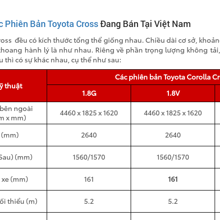
c Phiên Bản Toyota Cross
Đang Bán Tại Việt Nam
ross
đều có kích thước tổng thể giống nhau. Chiều dài cơ sở, khoả
khoang hành lý là như nhau. Riêng về phần trọng lượng không tải,
u thì có sự khác nhau, cụ thể như sau:
Các phiên bản Toyota Corolla C
ỹ thuật
1.8G
1.8V
bên ngoài 
4460 x 1825 x 1620
4460 x 1825 x 1620
m x mm)
ở (mm)
2640
2640
/Sau) (mm)
1560/1570
1560/1570
 xe (mm)
161
161
ối thiểu (m)
5.2
5.2