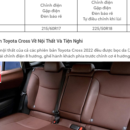
Chỉnh điện
Chỉnh điện
Gập điện
Gập điện
Đèn báo rẽ
Đèn báo rẽ
Tự điều chỉnh khi lùi
215/60R17
225/50R18
 Toyota Cross Về Nội Thất Và Tiện Nghi
nội thất của cả các phiên bản Toyota Cross 2022 đều được bọc da (
lái chỉnh điện 8 hướng, ghế hành khách phía trước chỉnh cơ 4 hướng