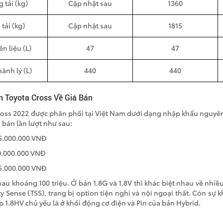
 tải (kg)
Cập nhật sau
1360
tải (kg)
Cập nhật sau
1815
n liệu (L)
47
47
ành lý (L)
440
440
n Toyota Cross Về Giá Bán
oss 2022 được phân phối tại Việt Nam dưới dạng nhập khẩu nguyên 
 bán lần lượt như sau:
55.000.000 VNĐ
0.000.000 VNĐ
5.000.000 VNĐ
u khoảng 100 triệu. Ở bản 1.8G và 1.8V thì khác biệt nhau về nhiều
y Sense (TSS), trang bị option tiện nghi và nội ngoại thất. Còn sự k
p 1.8HV chủ yếu là ở khối động cơ điện và Pin của bản Hybrid.