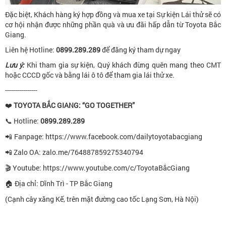
Đặc biệt, Khách hàng ký hợp đồng và mua xe tại Sự kiện Lái thử sẽ có
cơ hội nhận được những phần quà và ưu đãi hấp dẫn từ Toyota Bắc
Giang.
Liên hệ Hotline:
0899.289.289
để đăng ký tham dự ngay
Lưu ý:
Khi tham gia sự kiện, Quý khách đừng quên mang theo CMT
hoặc CCCD gốc và bằng lái ô tô để tham gia lái thử xe.
----------------
TOYOTA BẮC GIANG: “GO TOGETHER”
❤
Hotline:
0899.289.289
📞
Fanpage: https://www.facebook.com/dailytoyotabacgiang
📲
Zalo OA: zalo.me/764887859275340794
📲
Youtube: https://www.youtube.com/c/ToyotaBắcGiang
🎬
Địa chỉ: Dĩnh Trì - TP Bắc Giang
🏠
(Cạnh cây xăng Kế, trên mặt đường cao tốc Lạng Sơn, Hà Nội)