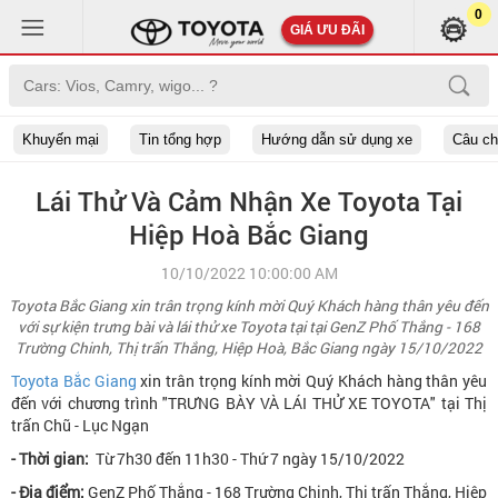
0
GIÁ ƯU ĐÃI
Khuyến mại
Tin tổng hợp
Hướng dẫn sử dụng xe
Câu c
Lái Thử Và Cảm Nhận Xe Toyota Tại
Hiệp Hoà Bắc Giang
10/10/2022 10:00:00 AM
Toyota Bắc Giang xin trân trọng kính mời Quý Khách hàng thân yêu đến
với sự kiện trưng bài và lái thử xe Toyota tại tại GenZ Phố Thắng - 168
Trường Chinh, Thị trấn Thắng, Hiệp Hoà, Bắc Giang ngày 15/10/2022
Toyota Bắc Giang
xin trân trọng kính mời Quý Khách hàng thân yêu
đến với chương trình "TRƯNG BÀY VÀ LÁI THỬ XE TOYOTA" tại Thị
trấn Chũ - Lục Ngạn
- Thời gian:
Từ 7h30 đến 11h30 - Thứ 7 ngày 15/10/2022
- Địa điểm:
GenZ Phố Thắng - 168 Trường Chinh, Thị trấn Thắng, Hiệp