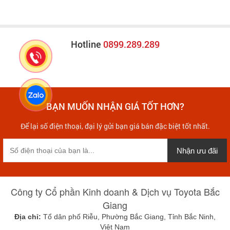
Hotline
0899.289.289
BẠN MUỐN NHẬN GIÁ TỐT HƠN?
Để lại số điện thoại, đại lý gửi bạn giá bán đặc biệt tốt nhất.
Nhận ưu đãi
Công ty Cổ phần Kinh doanh & Dịch vụ Toyota Bắc
Giang
Địa chỉ:
Tổ dân phố Riễu, Phường Bắc Giang, Tỉnh Bắc Ninh,
Việt Nam