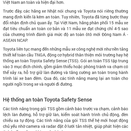
Việt Nam an toàn và hiện đại hơn.
Trước đây, các hãng xe Nhật nói chung và Toyota nói riêng thường
mang định kiến là kém an toàn. Tuy nhiên, Toyota đã từng bước thay
đổi nhận định chủ quan ấy. Tại Việt Nam, hãng phân phối 15 mẫu xe
đạt tiêu chuẩn an toàn cơ bản và 11 mẫu xe đạt chứng chỉ 4-5 sao
của chương trình đánh giá mức độ an toàn ôtô mới Đông Nam Á -
ASEAN NCAP.
Toyota liên tục mang đến những mẫu xe công nghệ mới như nền tảng
thiết kế toàn cầu TNGA, động cơ hybrid thân thiện môi trường hay hệ
thống an toàn Toyota Safety Sense (TSS). Gói an toàn TSS tập trung
vào 3 mục đích chính, gồm giảm thiểu hoặc phòng tránh va chạm có
thể xảy ra, hỗ trợ giữ làn đường và tăng cường an toàn trong hành
trình lái xe ban đêm. Qua đó, các tính năng mang lại an toàn cho
người ngồi trong xe và người đi đường.
Hệ thống an toàn Toyota Safety Sense
Các tính năng trong gói TSS gồm cảnh báo trước va chạm, cảnh báo
lệch làn đường, hỗ trợ giữ làn, kiểm soát hành trình chủ động, đèn
chiếu xa tự động. Các tính năng của gói TSS thế hệ mới hoạt động
chủ yếu nhờ camera và radar đặt ở lưới tản nhiệt, giúp phát hiện các