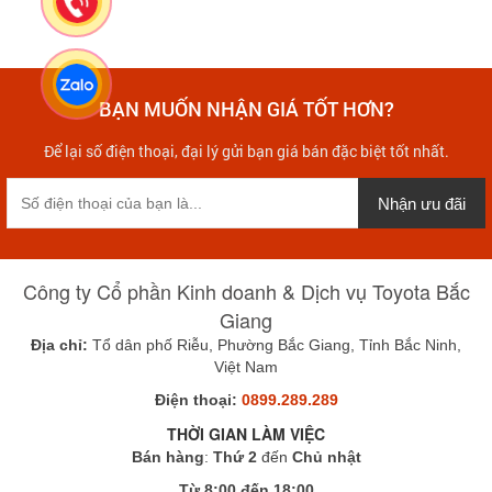
BẠN MUỐN NHẬN GIÁ TỐT HƠN?
Để lại số điện thoại, đại lý gửi bạn giá bán đặc biệt tốt nhất.
Nhận ưu đãi
Công ty Cổ phần Kinh doanh & Dịch vụ Toyota Bắc
Giang
Địa chỉ:
Tổ dân phố Riễu, Phường Bắc Giang, Tỉnh Bắc Ninh,
Việt Nam
Điện thoại:
0899.289.289
THỜI GIAN LÀM VIỆC
Bán hàng
:
Thứ 2
đến
Chủ nhật
Từ 8:00 đến 18:00