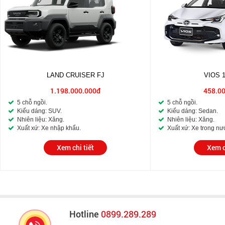
LAND CRUISER FJ
VIOS 
1.198.000.000đ
458.0
5 chỗ ngồi.
5 chỗ ngồi.
Kiểu dáng: SUV.
Kiểu dáng: Sedan.
Nhiên liệu: Xăng.
Nhiên liệu: Xăng.
Xuất xứ: Xe nhập khẩu.
Xuất xứ: Xe trong nư
Xem chi tiết
Xem c
Hotline
0899.289.289