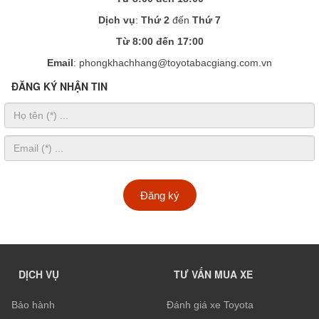
Dịch vụ
:
Thứ 2
đến
Thứ 7
Từ 8:00 đến 17:00
Email
: phongkhachhang@toyotabacgiang.com.vn
ĐĂNG KÝ NHẬN TIN
Đăng ký
DỊCH VỤ
TƯ VẤN MUA XE
Bảo hành
Đánh giá xe Toyota