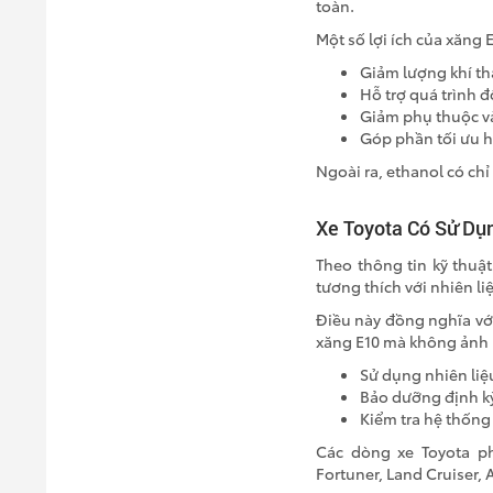
toàn.
Một số lợi ích của xăng 
Giảm lượng khí th
Hỗ trợ quá trình đ
Giảm phụ thuộc và
Góp phần tối ưu h
Ngoài ra, ethanol có chỉ
Xe Toyota Có Sử Dụ
Theo thông tin kỹ thuật
tương thích với nhiên li
Điều này đồng nghĩa với
xăng E10 mà không ảnh
Sử dụng nhiên liệ
Bảo dưỡng định k
Kiểm tra hệ thống
Các dòng xe Toyota phổ
Fortuner, Land Cruiser, 