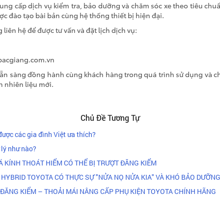
ung cấp dịch vụ kiểm tra, bảo dưỡng và chăm sóc xe theo tiêu chu
ợc đào tạo bài bản cùng hệ thống thiết bị hiện đại.
liên hệ để được tư vấn và đặt lịch dịch vụ:
abacgiang.com.vn
sẵn sàng đồng hành cùng khách hàng trong quá trình sử dụng và ch
 nhiên liệu mới.
Chủ Đề Tương Tự
 được các gia đình Việt ưa thích?
 lý như nào?
Á KÍNH THOÁT HIỂM CÓ THỂ BỊ TRƯỢT ĐĂNG KIỂM
XE HYBRID TOYOTA CÓ THỰC SỰ "NỬA NỌ NỬA KIA" VÀ KHÓ BẢO DƯỠN
 ĐĂNG KIỂM – THOẢI MÁI NÂNG CẤP PHỤ KIỆN TOYOTA CHÍNH HÃNG