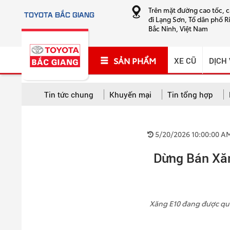
Trên mặt đường cao tốc, 
TOYOTA BẮC GIANG
đi Lạng Sơn, Tổ dân phố R
Bắc Ninh, Việt Nam
SẢN PHẨM
XE CŨ
DỊCH
Tin tức chung
Khuyến mại
Tin tổng hợp
TẤT CẢ CHUYÊN MỤC
5/20/2026 10:00:00 A
Tất cả
Khuyến mại
Tin tổng hợp
Hướng
Dừng Bán Xă
Cứu hộ và sửa chữa lưu động
Xăng E10 đang được quan 