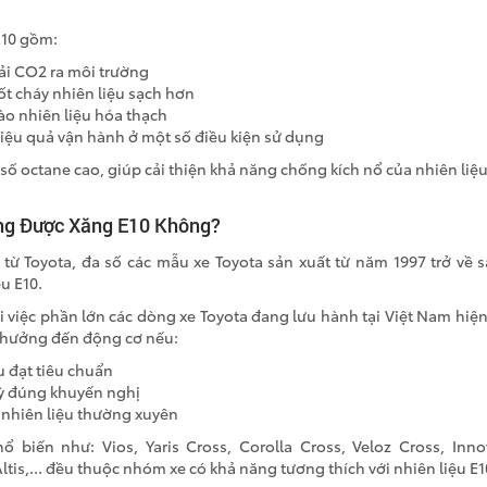
E10 gồm:
ải CO2 ra môi trường
ốt cháy nhiên liệu sạch hơn
o nhiên liệu hóa thạch
iệu quả vận hành ở một số điều kiện sử dụng
 số octane cao, giúp cải thiện khả năng chống kích nổ của nhiên liệu
ng Được Xăng E10 Không?
 từ Toyota, đa số các mẫu xe Toyota sản xuất từ năm 1997 trở về 
ệu E10.
 việc phần lớn các dòng xe Toyota đang lưu hành tại Việt Nam hiệ
 hưởng đến động cơ nếu:
u đạt tiêu chuẩn
ỳ đúng khuyến nghị
 nhiên liệu thường xuyên
 biến như: Vios, Yaris Cross, Corolla Cross, Veloz Cross, Inno
Altis,... đều thuộc nhóm xe có khả năng tương thích với nhiên liệu E1