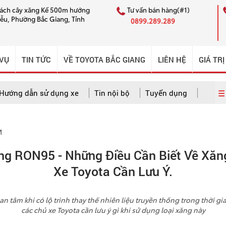
cách cây xăng Kế 500m hướng
Tư vấn bán hàng(#1)
iễu, Phường Bắc Giang, Tỉnh
0899.289.289
 VỤ
TIN TỨC
VỀ TOYOTA BẮC GIANG
LIÊN HỆ
GIÁ TRỊ
☰ 
Hướng dẫn sử dụng xe
Tin nội bộ
Tuyển dụng
M
 dẫn sử dụng xe
Câu chuyện CSKH ấn tượng
Tin nội bộ
ng RON95 - Những Điều Cần Biết Về Xăn
Xe Toyota Cần Lưu Ý.
tâm khi có lộ trình thay thế nhiên liệu truyền thống trong thời gian
các chủ xe Toyota cần lưu ý gì khi sử dụng loại xăng này