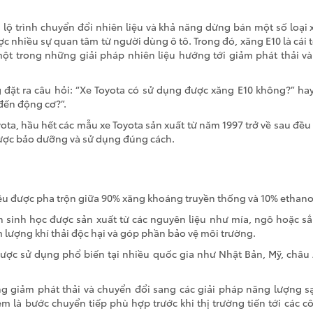
 lộ trình chuyển đổi nhiên liệu và khả năng dừng bán một số loại
c nhiều sự quan tâm từ người dùng ô tô. Trong đó, xăng E10 là cái
ột trong những giải pháp nhiên liệu hướng tới giảm phát thải và
đặt ra câu hỏi: “Xe Toyota có sử dụng được xăng E10 không?” hay
đến động cơ?”.
ota, hầu hết các mẫu xe Toyota sản xuất từ năm 1997 trở về sau đều
ược bảo dưỡng và sử dụng đúng cách.
liệu được pha trộn giữa 90% xăng khoáng truyền thống và 10% ethanol
n sinh học được sản xuất từ các nguyên liệu như mía, ngô hoặc sắ
m lượng khí thải độc hại và góp phần bảo vệ môi trường.
được sử dụng phổ biến tại nhiều quốc gia như Nhật Bản, Mỹ, châu 
g giảm phát thải và chuyển đổi sang các giải pháp năng lượng 
m là bước chuyển tiếp phù hợp trước khi thị trường tiến tới các 