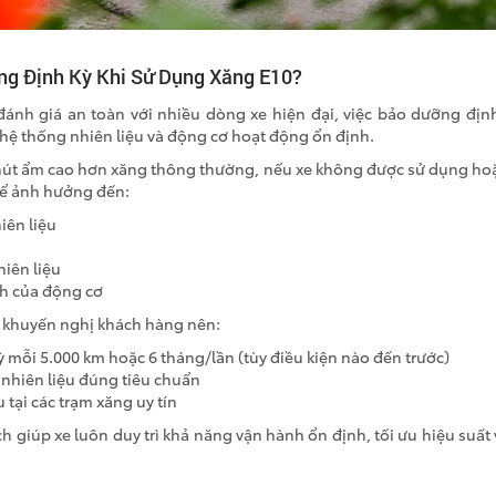
ng Định Kỳ Khi Sử Dụng Xăng E10?
ánh giá an toàn với nhiều dòng xe hiện đại, việc bảo dưỡng định 
hệ thống nhiên liệu và động cơ hoạt động ổn định.
 hút ẩm cao hơn xăng thông thường, nếu xe không được sử dụng h
thể ảnh hưởng đến:
iên liệu
iên liệu
nh của động cơ
g khuyến nghị khách hàng nên:
 mỗi 5.000 km hoặc 6 tháng/lần (tùy điều kiện nào đến trước)
 nhiên liệu đúng tiêu chuẩn
 tại các trạm xăng uy tín
h giúp xe luôn duy trì khả năng vận hành ổn định, tối ưu hiệu suất 