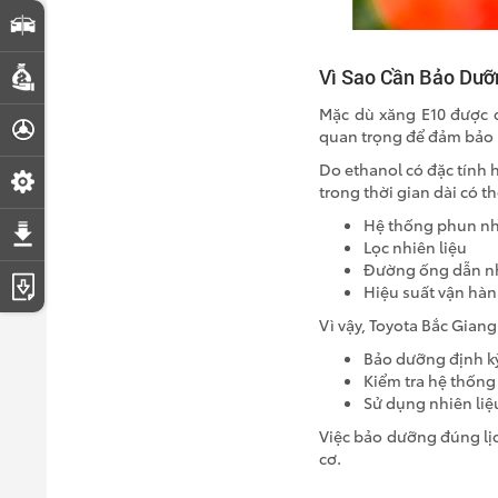
So sánh xe
Vì Sao Cần Bảo Dưỡ
Dự toán chi phí
Mặc dù xăng E10 được đ
Đăng ký lái thử
quan trọng để đảm bảo 
Do ethanol có đặc tính
Đặt lịch hẹn dịch vụ
trong thời gian dài có 
Hệ thống phun nh
Tải bảng giá
Lọc nhiên liệu
Đường ống dẫn nh
Tải catalogue
Hiệu suất vận hà
Vì vậy, Toyota Bắc Gian
Bảo dưỡng định kỳ
Kiểm tra hệ thống
Sử dụng nhiên liệu
Việc bảo dưỡng đúng lịc
cơ.