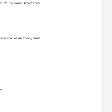
ẩn chính hãng Toyota với
ăm sóc xe an toàn, hiệu
G?