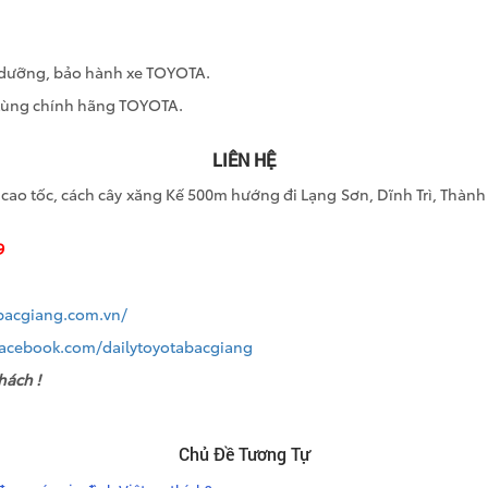
o dưỡng, bảo hành xe TOYOTA.
 tùng chính hãng TOYOTA.
LIÊN HỆ
ao tốc, cách cây xăng Kế 500m hướng đi Lạng Sơn, Dĩnh Trì, Thành
9
abacgiang.com.vn/
facebook.com/dailytoyotabacgiang
hách !
Chủ Đề Tương Tự