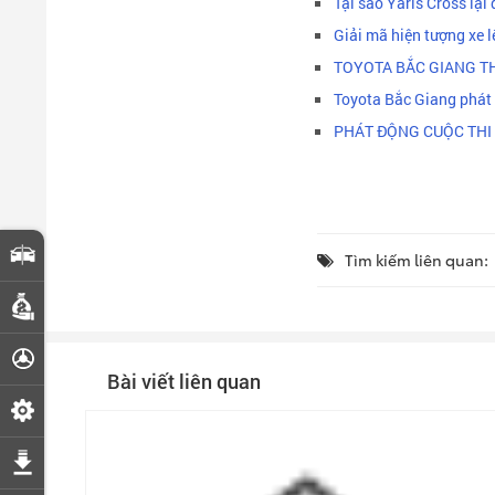
Tại sao Yaris Cross lại
Giải mã hiện tượng xe 
TOYOTA BẮC GIANG TH
Toyota Bắc Giang phát đ
PHÁT ĐỘNG CUỘC THI 
So sánh xe
Tìm kiếm liên quan:
Dự toán chi phí
Đăng ký lái thử
Bài viết liên quan
Đặt lịch hẹn dịch vụ
Tải bảng giá