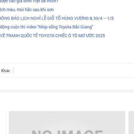
 được các gia đình Việt ưa thích?
lệch màu, mùi hắc sau khi sơn
ÔNG BÁO LỊCH NGHỈ LỄ GIỖ TỔ HÙNG VƯƠNG & 30/4 – 1/5
ộng cuộc thi video ''Nhịp sống Toyota Bắc Giang''
VẼ TRANH QUỐC TẾ TOYOTA CHIẾC Ô TÔ MƠ ƯỚC 2025
Khác