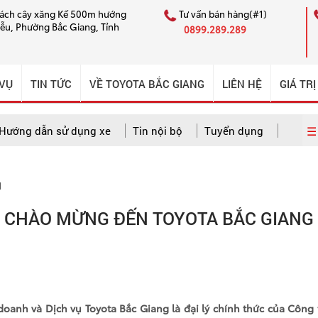
cách cây xăng Kế 500m hướng
Tư vấn bán hàng(#1)
iễu, Phường Bắc Giang, Tỉnh
0899.289.289
 VỤ
TIN TỨC
VỀ TOYOTA BẮC GIANG
LIÊN HỆ
GIÁ TRỊ
☰ 
Hướng dẫn sử dụng xe
Tin nội bộ
Tuyển dụng
M
 dẫn sử dụng xe
Câu chuyện CSKH ấn tượng
Tin nội bộ
CHÀO MỪNG ĐẾN TOYOTA BẮC GIANG
oanh và Dịch vụ Toyota Bắc Giang là đại lý chính thức của Công 