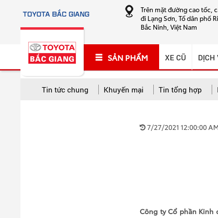
Trên mặt đường cao tốc, 
TOYOTA BẮC GIANG
đi Lạng Sơn, Tổ dân phố R
Bắc Ninh, Việt Nam
SẢN PHẨM
XE CŨ
DỊCH
Tin tức chung
Khuyến mại
Tin tổng hợp
TẤT CẢ CHUYÊN MỤC
7/27/2021 12:00:00 A
Tất cả
Khuyến mại
Tin tổng hợp
Hướng
Cứu hộ và sửa chữa lưu động
Công ty Cổ phần Kinh d