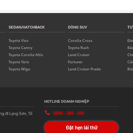
SEDAN/HATCHBACK
DÒNG SUV
TƯ
Toyota Vios
Corolla Cross
Đán
Toyota Camry
Toyota Rush
Bả
Toyota Corolla Altis
Land Cruiser
Chư
Toyota Yaris
Fortuner
Cả
Toyota Wigo
Land Cruiser Prado
Bl
HOTLINE DOANH NGHIỆP
0899 - 289 - 289
ng đi Lạng Sơn, Tổ
Đặt hẹn lái thử