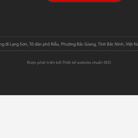
ng đi Lạng Sơn, Tổ dân phố Riễu, Phường Bắc Giang, Tỉnh Bắc Ninh, Việt 
Được phát triển bởi Thiết kế website chuẩn SEO