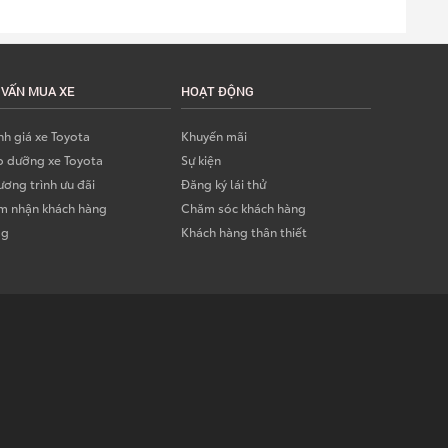
 VẤN MUA XE
HOẠT ĐỘNG
h giá xe Toyota
Khuyến mãi
o dưỡng xe Toyota
Sự kiện
ơng trình ưu đãi
Đăng ký lái thử
m nhận khách hàng
Chăm sóc khách hàng
og
Khách hàng thân thiết