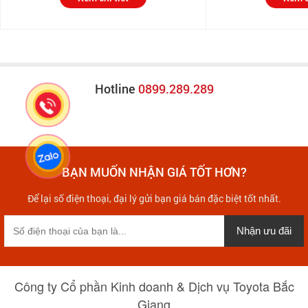
Hotline
0899.289.289
BẠN MUỐN NHẬN GIÁ TỐT HƠN?
Để lại số điện thoại, đại lý gửi bạn giá bán đặc biệt tốt nhất.
Nhận ưu đãi
Công ty Cổ phần Kinh doanh & Dịch vụ Toyota Bắc
Giang