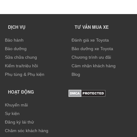
DỊCH VỤ
TƯ VẤN MUA XE
Bảo hành
Đánh giá xe Toyota
Bảo dưỡng
Bảo dưỡng xe Toyota
Sữa chữa chung
Chương trình ưu đãi
Kiểm tra/triệu hồi
Cảm nhận khách hàng
Phụ tùng & Phụ kiện
Blog
HOẠT ĐỘNG
Khuyến mãi
Sự kiện
Đăng ký lái thử
Chăm sóc khách hàng