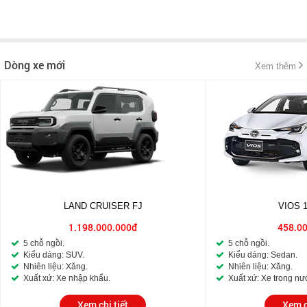
Dòng xe mới
Xem thêm
LAND CRUISER FJ
VIOS 
1.198.000.000đ
458.0
5 chỗ ngồi.
5 chỗ ngồi.
Kiểu dáng: SUV.
Kiểu dáng: Sedan.
Nhiên liệu: Xăng.
Nhiên liệu: Xăng.
Xuất xứ: Xe nhập khẩu.
Xuất xứ: Xe trong nư
Xem chi tiết
Xem c