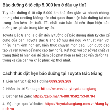
Bảo dưỡng ô tô cấp 5.000 km ở đâu uy tín?
Tuy bảo dưỡng ô tô cấp 5.000 km khá đơn giản và nhanh chóng,
nhưng chủ xe cũng không nên chủ quan thực hiện bảo dưỡng tại các
trung tâm kém tên tuổi. Tốt nhất các bác tài nên thực hiện bảo
dưỡng xe tại các trung tâm uy tín.
Toyota Bắc Giang là điểm đến lý tưởng để bảo dưỡng định kỳ cho xế
cưng của bạn. Toyota Bắc Giang sở hữu đội ngũ kỹ thuật viên với
nhiều năm kinh nghiệm, kiến thức chuyên môn cao, luôn được đào
tạo và rèn luyện để nâng cao tay nghề. Kết hợp với cơ sở vật chất và
trang thiết bị hiện đại để đảm bảo phát hiện ra hết các vấn đề tồn tại
trong xe của bạn và khắc phục kịp thời nhất.
Cách thức đặt hẹn bảo dưỡng tại Toyota Bắc Giang
1. Liên hệ trực tiếp tới Hotline
0899.289.289
2. Nhắn tin tới Fanpage:
https://m.me/dailytoyotabacgiang
3. Đặt hẹn tại Zalo:
https://zalo.me/764887859275340794
4. Đặt hẹn qua Website:
https://toyotabacgiang.com.vn/dang-ky-
dich-vu