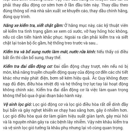
phải thay dầu động cơ sớm hơn ở lần đầu tiên này. Thay dầu theo
đúng thông số mà nhà sản xuất xe khuyến cáo, thay dầu chính hãng,
đúng quy trình.
Nâng xe kiểm tra, xiết chặt gầm:
Ở hãng mục này, các kỹ thuật viên
sẽ kiểm tra tình trạng gầm xe xem có xước, vỡ hay hỏng hóc không,
nếu có cần tiến hành khắc phục. Ngoài ra cần phải kiểm tra và siết
chặt lại toàn bộ ốc gầm, hệ thống treo trước và sau…
Kiểm tra và bổ sung nước làm mát, nước rửa kính:
Nếu thấy có điều
bất ổn thì cần bổ sung, thay thế.
Kiểm tra đai dẫn động cơ:
Ðai dẫn động chạy trượt, nên nếu nó bị
mòn, khả năng truyền chuyển động quay của động cơ đến các chi tiết
khác như máy phát điện, bơm sẽ kém hiệu quả. Ắc Quy không được
nạp đủ điện, điều hòa nhiệt độ và hệ thống trợ lực tay lái hoạt động
không chính xác. Kiểm tra đai dẫn động cơ là việc làm quan trọng
không thể bỏ qua ở giai đoạn bảo hành này.
Vệ sinh lọc gió:
Lọc gió động cơ và lọc gió điều hòa rất dễ dính đầy
bụi bẩn và gây nghẹt khiến xe chạy hao xăng hơn, gây ô nhiễm hơn.
Lọc gió điều hòa quá dơ làm giảm hiệu suất giàn lạnh, gây mùi hôi
và là nguyên nhân gây ra các bệnh lây nhiễm. Vậy nên khâu kiểm tra
và vệ sinh lọc gió tưởng là khâu phụ nhưng lại vô cùng quan trọng.