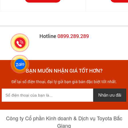
Hotline
0899.289.289
BẠN MUỐN NHẬN GIÁ TỐT HƠN?
Để lại số điện thoại, đại lý gửi bạn giá bán đặc biệt tốt nhất.
Nhận ưu đãi
Công ty Cổ phần Kinh doanh & Dịch vụ Toyota Bắc
Giang