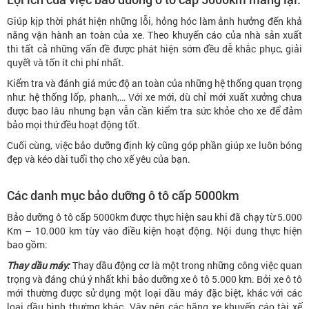
Giúp kịp thời phát hiện những lỗi, hỏng hóc làm ảnh hưởng đến khả
năng vận hành an toàn của xe. Theo khuyến cáo của nhà sản xuất
thì tất cả những vấn đề được phát hiện sớm đều dễ khắc phục, giải
quyết và tốn ít chi phí nhất.
Kiểm tra và đánh giá mức độ an toàn của những hệ thống quan trọng
như: hệ thống lốp, phanh,… Với xe mới, dù chỉ mới xuất xưởng chưa
được bao lâu nhưng bạn vẫn cần kiểm tra sức khỏe cho xe để đảm
bảo mọi thứ đều hoạt động tốt.
Cuối cùng, việc bảo dưỡng định kỳ cũng góp phần giúp xe luôn bóng
đẹp và kéo dài tuổi thọ cho xế yêu của bạn.
Các danh mục bảo dưỡng ô tô cấp 5000km
Bảo dưỡng ô tô cấp 5000km được thực hiện sau khi đã chạy từ 5.000
Km – 10.000 km tùy vào điều kiện hoạt động. Nội dung thực hiện
bao gồm:
Thay dầu máy:
Thay dầu động cơ là một trong những công việc quan
trọng và đáng chú ý nhất khi bảo dưỡng xe ô tô 5.000 km. Bởi xe ô tô
mới thường được sử dụng một loại dầu máy đặc biệt, khác với các
loại dầu bình thường khác. Vậy nên các hãng xe khuyến cáo tài xế