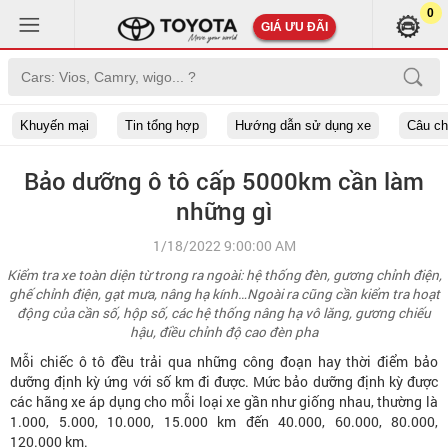
0
GIÁ ƯU ĐÃI
Khuyến mại
Tin tổng hợp
Hướng dẫn sử dụng xe
Câu c
Bảo dưỡng ô tô cấp 5000km cần làm
những gì
1/18/2022 9:00:00 AM
Kiểm tra xe toàn diện từ trong ra ngoài: hệ thống đèn, gương chỉnh điện,
ghế chỉnh điện, gạt mưa, nâng hạ kính…Ngoài ra cũng cần kiểm tra hoạt
động của cần số, hộp số, các hệ thống nâng hạ vô lăng, gương chiếu
hậu, điều chỉnh độ cao đèn pha
Mỗi chiếc ô tô đều trải qua những công đoạn hay thời điểm bảo
dưỡng định kỳ ứng với số km đi được. Mức bảo dưỡng định kỳ được
các hãng xe áp dụng cho mỗi loại xe gần như giống nhau, thường là
1.000, 5.000, 10.000, 15.000 km đến 40.000, 60.000, 80.000,
120.000 km.