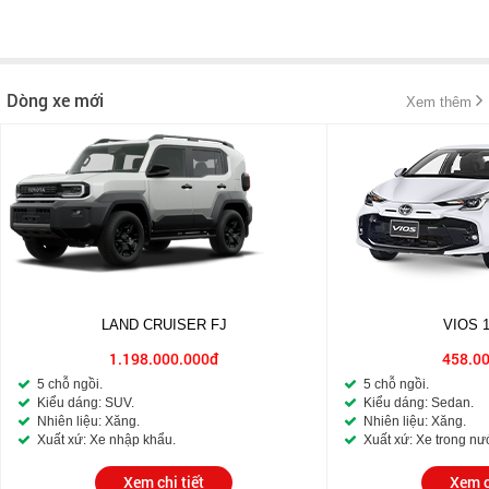
Dòng xe mới
Xem thêm
LAND CRUISER FJ
VIOS 
1.198.000.000đ
458.0
5 chỗ ngồi.
5 chỗ ngồi.
Kiểu dáng: SUV.
Kiểu dáng: Sedan.
Nhiên liệu: Xăng.
Nhiên liệu: Xăng.
Xuất xứ: Xe nhập khẩu.
Xuất xứ: Xe trong nư
Xem chi tiết
Xem c