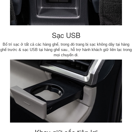
Sạc USB
Bố trí sạc ở tất cả các hàng ghế, trong đó trang bị sạc không dây tại hàng
ghế trước & sạc USB tại hàng ghế sau., hỗ trợ hành khách giữ liên lạc trong
mọi chuyến di.