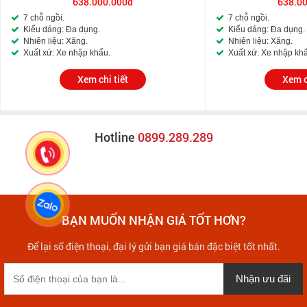
638.000.000đ
638.0
7 chỗ ngồi.
7 chỗ ngồi.
Kiểu dáng: Đa dụng.
Kiểu dáng: Đa dụng.
Nhiên liệu: Xăng.
Nhiên liệu: Xăng.
Xuất xứ: Xe nhập khẩu.
Xuất xứ: Xe nhập kh
Xem chi tiết
Xem c
Hotline
0899.289.289
BẠN MUỐN NHẬN GIÁ TỐT HƠN?
Để lại số điện thoại, đại lý gửi bạn giá bán đặc biệt tốt nhất.
Nhận ưu đãi