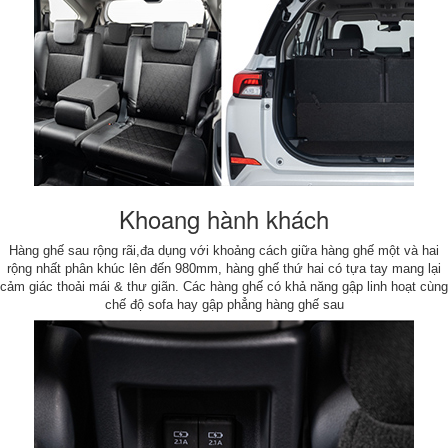
Khoang hành khách
Hàng ghế sau rộng rãi,đa dụng với khoảng cách giữa hàng ghế một và hai
rộng nhất phân khúc lên đến 980mm, hàng ghế thứ hai có tựa tay mang lại
cảm giác thoải mái & thư giãn. Các hàng ghế có khả năng gập linh hoạt cùng
chế độ sofa hay gập phẳng hàng ghế sau