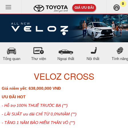
0
GIÁ ƯU ĐÃI
Tổng quan
Thư viện
Ngoại thất
Nội thất
Tính năn
VELOZ CROSS
Giá niêm yết: 638,000,000 VNĐ
ƯU ĐÃI HOT
- Hỗ trợ 100% THUẾ TRƯỚC BẠ (**)
- LÃI SUẤT ưu đãi CHỈ TỪ 0,0%/NĂM (**)
- TẶNG 1 NĂM BẢO HIỂM THÂN VỎ (**)