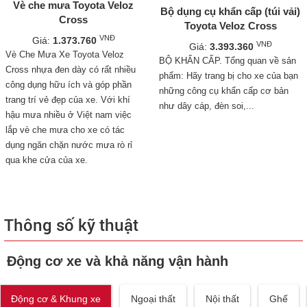
Vè che mưa Toyota Veloz
Bộ dụng cụ khẩn cấp (túi vải)
Cross
Toyota Veloz Cross
VNĐ
Giá:
1.373.760
VNĐ
Giá:
3.393.360
Vè Che Mưa Xe Toyota Veloz
BỘ KHẨN CẤP. Tổng quan về sản
Cross nhựa đen dày có rất nhiều
phẩm: Hãy trang bị cho xe của bạn
công dụng hữu ích và góp phần
những công cụ khẩn cấp cơ bản
trang trí vẻ đẹp của xe. Với khí
như dây cáp, đèn soi,...
hậu mưa nhiều ở Việt nam việc
lắp vè che mưa cho xe có tác
dụng ngăn chặn nước mưa rò rỉ
qua khe cửa của xe.
Thông số kỹ thuật
Động cơ xe và khả năng vận hành
Động cơ & Khung xe
Ngoại thất
Nội thất
Ghế