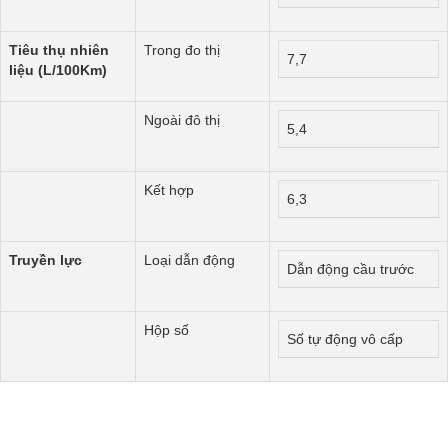
Tiêu thụ nhiên
Trong đo thị
7,7
liệu (L/100Km)
Ngoài đô thị
5,4
Kết hợp
6,3
Truyền lực
Loại dẫn động
Dẫn động cầu trước
Hộp số
Số tự động vô cấp