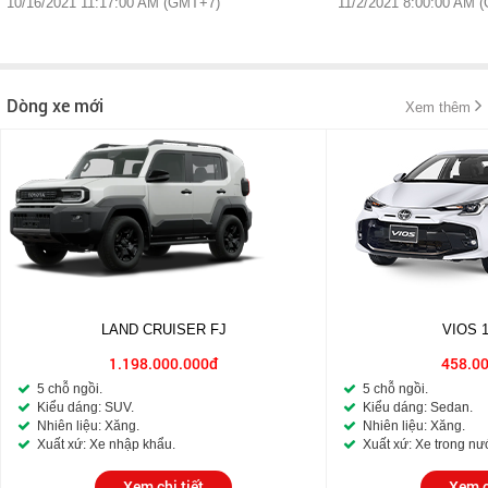
10/16/2021 11:17:00 AM (GMT+7)
11/2/2021 8:00:00 AM 
Dòng xe mới
Xem thêm
LAND CRUISER FJ
VIOS 
1.198.000.000đ
458.0
5 chỗ ngồi.
5 chỗ ngồi.
Kiểu dáng: SUV.
Kiểu dáng: Sedan.
Nhiên liệu: Xăng.
Nhiên liệu: Xăng.
Xuất xứ: Xe nhập khẩu.
Xuất xứ: Xe trong nư
Xem chi tiết
Xem c