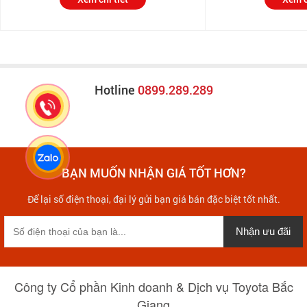
Hotline
0899.289.289
BẠN MUỐN NHẬN GIÁ TỐT HƠN?
Để lại số điện thoại, đại lý gửi bạn giá bán đặc biệt tốt nhất.
Nhận ưu đãi
Công ty Cổ phần Kinh doanh & Dịch vụ Toyota Bắc
Giang