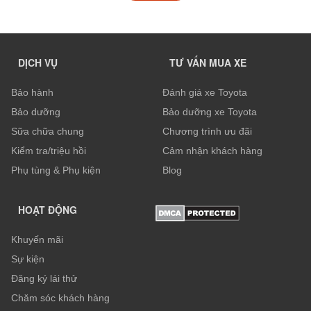
DỊCH VỤ
TƯ VẤN MUA XE
Bảo hành
Đánh giá xe Toyota
Bảo dưỡng
Bảo dưỡng xe Toyota
Sữa chữa chung
Chương trình ưu đãi
Kiểm tra/triệu hồi
Cảm nhận khách hàng
Phụ tùng & Phụ kiện
Blog
HOẠT ĐỘNG
Khuyến mãi
Sự kiện
Đăng ký lái thử
Chăm sóc khách hàng