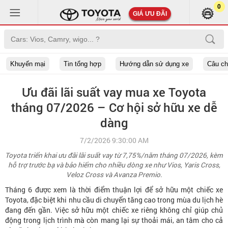
0
GIÁ ƯU ĐÃI
Khuyến mại
Tin tổng hợp
Hướng dẫn sử dụng xe
Câu c
Ưu đãi lãi suất vay mua xe Toyota
tháng 07/2026 – Cơ hội sở hữu xe dễ
dàng
7/2/2026 9:30:00 AM
Toyota triển khai ưu đãi lãi suất vay từ 7,75%/năm tháng 07/2026, kèm
hỗ trợ trước bạ và bảo hiểm cho nhiều dòng xe như Vios, Yaris Cross,
Veloz Cross và Avanza Premio.
Tháng 6 được xem là thời điểm thuận lợi để sở hữu một chiếc xe
Toyota, đặc biệt khi nhu cầu di chuyển tăng cao trong mùa du lịch hè
đang đến gần. Việc sở hữu một chiếc xe riêng không chỉ giúp chủ
động trong lịch trình mà còn mang lại sự thoải mái, an tâm cho cả