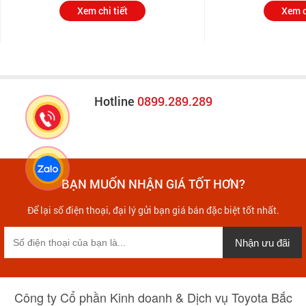
Xem chi tiết
Xem c
Hotline
0899.289.289
BẠN MUỐN NHẬN GIÁ TỐT HƠN?
Để lại số điện thoại, đại lý gửi bạn giá bán đặc biệt tốt nhất.
Nhận ưu đãi
Công ty Cổ phần Kinh doanh & Dịch vụ Toyota Bắc