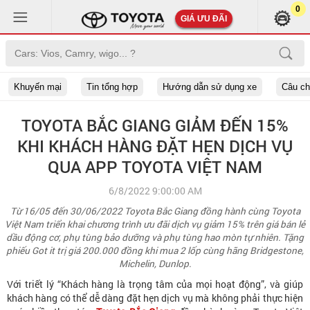
0
GIÁ ƯU ĐÃI
Khuyến mại
Tin tổng hợp
Hướng dẫn sử dụng xe
Câu c
TOYOTA BẮC GIANG GIẢM ĐẾN 15%
KHI KHÁCH HÀNG ĐẶT HẸN DỊCH VỤ
QUA APP TOYOTA VIỆT NAM
6/8/2022 9:00:00 AM
Từ 16/05 đến 30/06/2022 Toyota Bắc Giang đồng hành cùng Toyota
Việt Nam triển khai chương trình ưu đãi dịch vụ giảm 15% trên giá bán lẻ
dầu động cơ, phụ tùng bảo dưỡng và phụ tùng hao mòn tự nhiên. Tặng
phiếu Got it trị giá 200.000 đồng khi mua 2 lốp cùng hãng Bridgestone,
Michelin, Dunlop.
Với triết lý “Khách hàng là trọng tâm của mọi hoạt động”, và giúp
khách hàng có thể dễ dàng đặt hẹn dịch vụ mà không phải thực hiện