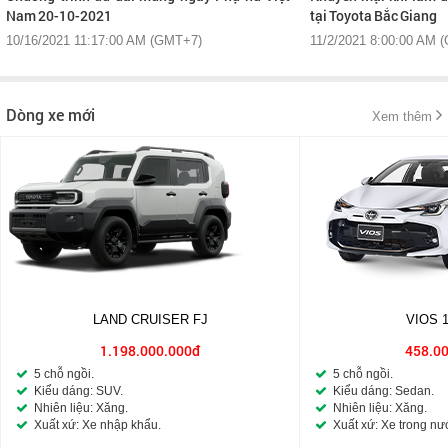
Nam 20-10-2021
tại Toyota Bắc Giang
10/16/2021 11:17:00 AM (GMT+7)
11/2/2021 8:00:00 AM 
Dòng xe mới
Xem thêm
LAND CRUISER FJ
VIOS 
1.198.000.000đ
458.0
5 chỗ ngồi.
5 chỗ ngồi.
Kiểu dáng: SUV.
Kiểu dáng: Sedan.
Nhiên liệu: Xăng.
Nhiên liệu: Xăng.
Xuất xứ: Xe nhập khẩu.
Xuất xứ: Xe trong nư