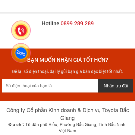
Hotline
0899.289.289
BẠN MUỐN NHẬN GIÁ TỐT HƠN?
Để lại số điện thoại, đại lý gửi bạn giá bán đặc biệt tốt nhất.
Nhận ưu đãi
Công ty Cổ phần Kinh doanh & Dịch vụ Toyota Bắc
Giang
Địa chỉ:
Tổ dân phố Riễu, Phường Bắc Giang, Tỉnh Bắc Ninh,
Việt Nam