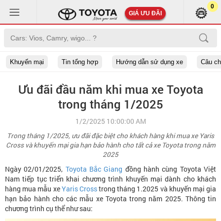
0
GIÁ ƯU ĐÃI
Khuyến mại
Tin tổng hợp
Hướng dẫn sử dụng xe
Câu c
Ưu đãi đầu năm khi mua xe Toyota
trong tháng 1/2025
1/2/2025 10:00:00 AM
Trong tháng 1/2025, ưu đãi đặc biệt cho khách hàng khi mua xe Yaris
Cross và khuyến mại gia hạn bảo hành cho tất cả xe Toyota trong năm
2025
Ngày 02/01/2025,
Toyota Bắc Giang
đồng hành cùng Toyota Việt
Nam tiếp tục triển khai chương trình khuyến mại dành cho khách
hàng mua mẫu xe
Yaris Cross
trong tháng 1.2025 và khuyến mại gia
hạn bảo hành cho các mẫu xe Toyota trong năm 2025. Thông tin
chương trình cụ thể như sau: