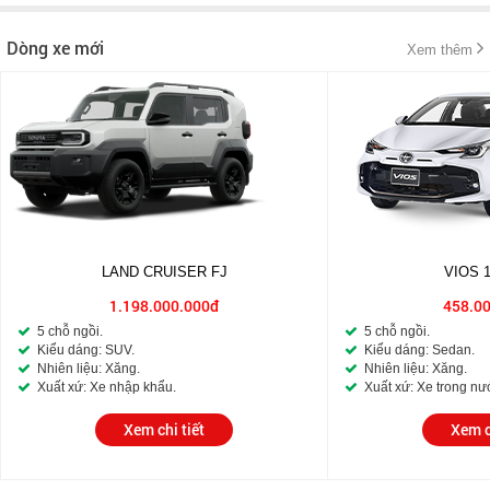
Dòng xe mới
Xem thêm
LAND CRUISER FJ
VIOS 
1.198.000.000đ
458.0
5 chỗ ngồi.
5 chỗ ngồi.
Kiểu dáng: SUV.
Kiểu dáng: Sedan.
Nhiên liệu: Xăng.
Nhiên liệu: Xăng.
Xuất xứ: Xe nhập khẩu.
Xuất xứ: Xe trong nư
Xem chi tiết
Xem c