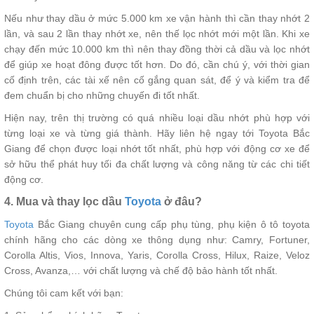
Nếu như thay dầu ở mức 5.000 km xe vận hành thì cần thay nhớt 2
lần, và sau 2 lần thay nhớt xe, nên thế lọc nhớt mới một lần. Khi xe
chạy đến mức 10.000 km thì nên thay đồng thời cả dầu và lọc nhớt
để giúp xe hoạt đông được tốt hơn. Do đó, cần chú ý, với thời gian
cố định trên, các tài xế nên cố gắng quan sát, để ý và kiểm tra để
đem chuẩn bị cho những chuyến đi tốt nhất.
Hiện nay, trên thị trường có quá nhiều loại dầu nhớt phù hợp với
từng loại xe và từng giá thành. Hãy liên hệ ngay tới Toyota Bắc
Giang để chọn được loại nhớt tốt nhất, phù hợp với động cơ xe để
sở hữu thể phát huy tối đa chất lượng và công năng từ các chi tiết
động cơ.
4. Mua và thay lọc dầu
Toyota
ở đâu?
Toyota
Bắc Giang chuyên cung cấp phụ tùng, phụ kiện ô tô toyota
chính hãng cho các dòng xe thông dụng như: Camry, Fortuner,
Corolla Altis, Vios, Innova, Yaris, Corolla Cross, Hilux, Raize, Veloz
Cross, Avanza,… với chất lượng và chế độ bảo hành tốt nhất.
Chúng tôi cam kết với bạn: