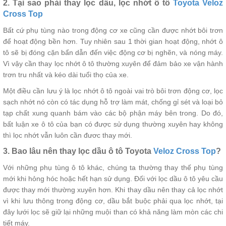
2. Tại sao phải thay lọc dầu, lọc nhớt ô tô
Toyota Veloz
Cross Top
Bất cứ phụ tùng nào trong động cơ xe cũng cần được nhớt bôi trơn
để hoạt động bền hơn. Tuy nhiên sau 1 thời gian hoạt động, nhớt ô
tô sẽ bị đóng cặn bẩn dẫn đến việc động cơ bị nghẽn, và nóng máy.
Vì vậy cần thay lọc nhớt ô tô thường xuyên để đảm bảo xe vận hành
trơn tru nhất và kéo dài tuổi thọ của xe.
Một điều cần lưu ý là lọc nhớt ô tô ngoài vai trò bôi trơn động cơ, lọc
sạch nhớt nó còn có tác dụng hỗ trợ làm mát, chống gỉ sét và loại bỏ
tạp chất xung quanh bám vào các bộ phận máy bên trong. Do đó,
bất luận xe ô tô của bạn có được sử dụng thường xuyên hay không
thì lọc nhớt vẫn luôn cần đươc thay mới.
3. Bao lâu nên thay lọc dầu ô tô Toyota
Veloz Cross Top
?
Với những phụ tùng ô tô khác, chúng ta thường thay thế phụ tùng
mới khi hỏng hóc hoặc hết hạn sử dụng. Đối với lọc dầu ô tô yêu cầu
được thay mới thường xuyên hơn. Khi thay dầu nên thay cả lọc nhớt
vì khi lưu thông trong động cơ, dầu bắt buộc phải qua lọc nhớt, tại
đây lưới lọc sẽ giữ lại những muội than có khả năng làm mòn các chi
tiết máy.