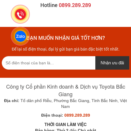
Hotline
0899.289.289
BẠN MUỐN NHẬN GIÁ TỐT HƠN?
Để lại số điện thoại, đại lý gửi bạn giá bán đặc biệt tốt nhất.
Nhận ưu đãi
Công ty Cổ phần Kinh doanh & Dịch vụ Toyota Bắc
Giang
Địa chỉ:
Tổ dân phố Riễu, Phường Bắc Giang, Tỉnh Bắc Ninh, Việt
Nam
Điện thoại:
0899.289.289
THỜI GIAN LÀM VIỆC
Bán hàng
:
Thứ 2
đến
Chủ nhật