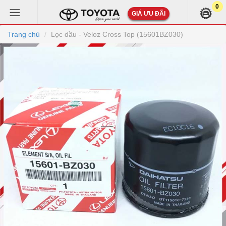
0
GIÁ ƯU ĐÃI
Trang chủ
Lọc dầu - Veloz Cross Top (15601BZ030)