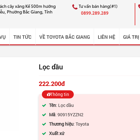
cách cây xăng Kế 500m hướng
Tư vấn bán hàng(#1)
iễu, Phường Bắc Giang, Tỉnh
0899.289.289
 VỤ
TIN TỨC
VỀ TOYOTA BẮC GIANG
LIÊN HỆ
GIÁ TRỊ
Lọc dầu
222.200đ
Thông tin
Tên
: Lọc dầu
Mã
: 90915YZZN2
Thương hiệu
: Toyota
Xuất xứ