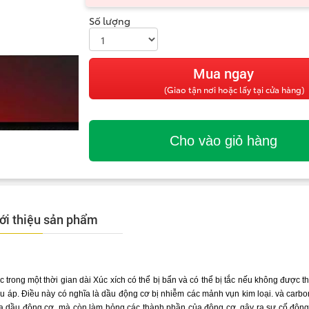
Số lượng
(Giao tận nơi hoặc lấy tại cửa hàng)
ới thiệu sản phẩm
 trong một thời gian dài Xúc xích có thể bị bẩn và có thể bị tắc nếu không được t
ều áp. Điều này có nghĩa là dầu động cơ bị nhiễm các mảnh vụn kim loại. và carbo
ủa dầu động cơ. mà còn làm hỏng các thành phần của động cơ. gây ra sự cố động