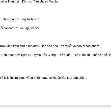
phải là Trung tâm Dịch vụ Tiêu chuẩn Toyota
 ở những nơi không thích hợp
cài đặt Rơi, va đập, vỡ, v.v.
được đính kèm như “Hóa đơn / Bản sao hóa đơn thuế” và bao bì sản phẩm.
inh doanh và Dịch vụ Toyota Bắc Giang - Thôn Riễu - Xã Dĩnh Trì - Thành phố B
ử lý kiểm tra trong vòng 7-30 ngày, tùy thuộc vào loại sản phẩm.