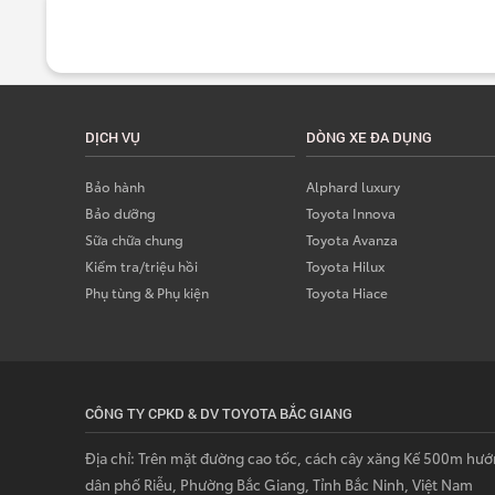
DỊCH VỤ
DÒNG XE ĐA DỤNG
Bảo hành
Alphard luxury
Bảo dưỡng
Toyota Innova
Sữa chữa chung
Toyota Avanza
Kiểm tra/triệu hồi
Toyota Hilux
Phụ tùng & Phụ kiện
Toyota Hiace
CÔNG TY CPKD & DV TOYOTA BẮC GIANG
Địa chỉ: Trên mặt đường cao tốc, cách cây xăng Kế 500m hướ
dân phố Riễu, Phường Bắc Giang, Tỉnh Bắc Ninh, Việt Nam