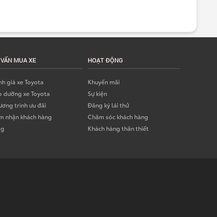
 VẤN MUA XE
HOẠT ĐỘNG
h giá xe Toyota
Khuyến mãi
o dưỡng xe Toyota
Sự kiện
ơng trình ưu đãi
Đăng ký lái thử
m nhận khách hàng
Chăm sóc khách hàng
og
Khách hàng thân thiết