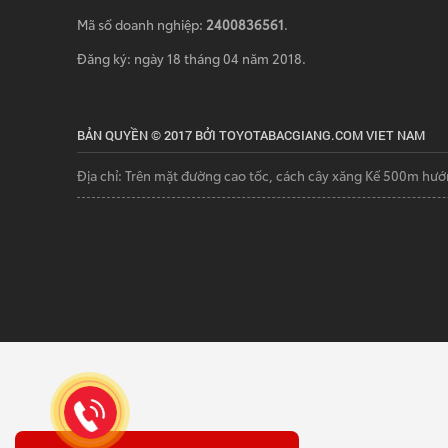
Mã số doanh nghiệp:
2400836561
.
Đăng ký: ngày 18 tháng 04 năm 2018.
BẢN QUYỀN © 2017 BỞI TOYOTABACGIANG.COM VIET NAM
Địa chỉ: Trên mặt đường cao tốc, cách cây xăng Kế 500m hướ