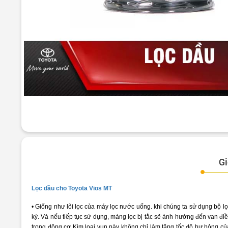
Gi
Lọc dầu cho Toyota Vios MT
• Giống như lõi lọc của máy lọc nước uống. khi chúng ta sử dụng bộ lọc
kỳ. Và nếu tiếp tục sử dụng, màng lọc bị tắc sẽ ảnh hưởng đến van đi
trong động cơ Kim loại vụn này không chỉ làm tăng tốc độ hư hỏng c