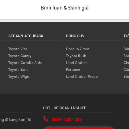
Bình luận & Đánh giá
SEDAN/HATCHBACK
DÒNG SUV
TƯ
Toyota Vios
Corolla Cross
Đán
Toyota Camry
Toyota Rush
Bả
Toyota Corolla Altis
Land Cruiser
Chư
Toyota Yaris
Fortuner
Cả
Toyota Wigo
Land Cruiser Prado
Bl
HOTLINE DOANH NGHIỆP
0899 - 289 - 289
ng đi Lạng Sơn, Tổ