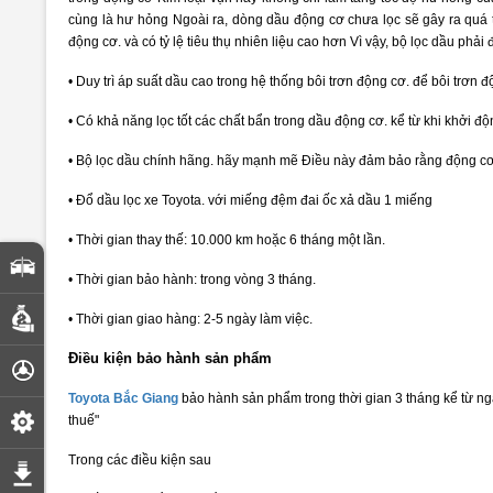
cùng là hư hỏng Ngoài ra, dòng dầu động cơ chưa lọc sẽ gây ra quá t
động cơ. và có tỷ lệ tiêu thụ nhiên liệu cao hơn Vì vậy, bộ lọc dầu phải
• Duy trì áp suất dầu cao trong hệ thống bôi trơn động cơ. để bôi trơn 
• Có khả năng lọc tốt các chất bẩn trong dầu động cơ. kể từ khi khởi
• Bộ lọc dầu chính hãng. hãy mạnh mẽ Điều này đảm bảo rằng động cơ
• Đổ dầu lọc xe Toyota. với miếng đệm đai ốc xả dầu 1 miếng
• Thời gian thay thế: 10.000 km hoặc 6 tháng một lần.
So sánh xe
• Thời gian bảo hành: trong vòng 3 tháng.
Dự toán chi phí
• Thời gian giao hàng: 2-5 ngày làm việc.
Điều kiện bảo hành sản phẩm
Đăng ký lái thử
Toyota Bắc Giang
bảo hành sản phẩm trong thời gian 3 tháng kể từ 
Đặt lịch hẹn dịch vụ
thuế"
Trong các điều kiện sau
Tải bảng giá