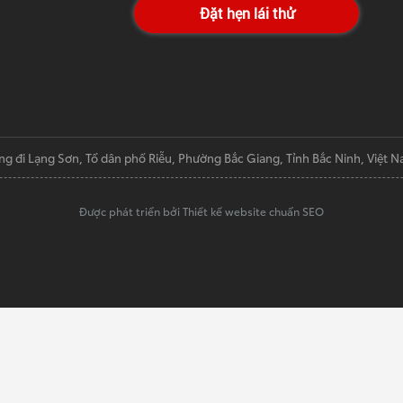
Đặt hẹn lái thử
ng đi Lạng Sơn, Tổ dân phố Riễu, Phường Bắc Giang, Tỉnh Bắc Ninh, Việt 
Được phát triển bởi Thiết kế website chuẩn SEO