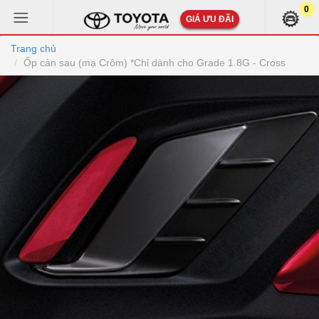
0
GIÁ ƯU ĐÃI
Trang chủ
Ốp cản sau (mạ Crôm) *Chỉ dành cho Grade 1.8G - Cross