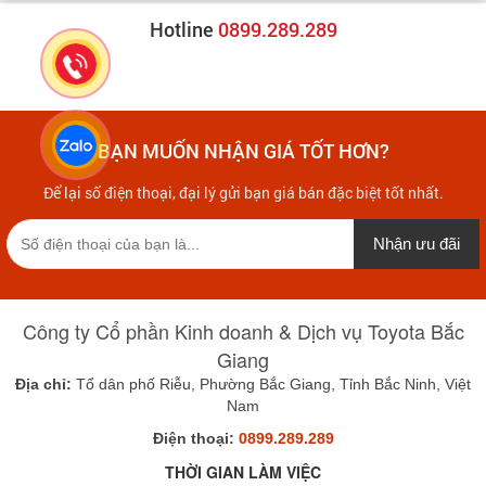
Hotline
0899.289.289
BẠN MUỐN NHẬN GIÁ TỐT HƠN?
Để lại số điện thoại, đại lý gửi bạn giá bán đặc biệt tốt nhất.
Nhận ưu đãi
Công ty Cổ phần Kinh doanh & Dịch vụ Toyota Bắc
Giang
Địa chỉ:
Tổ dân phố Riễu, Phường Bắc Giang, Tỉnh Bắc Ninh, Việt
Nam
Điện thoại:
0899.289.289
THỜI GIAN LÀM VIỆC