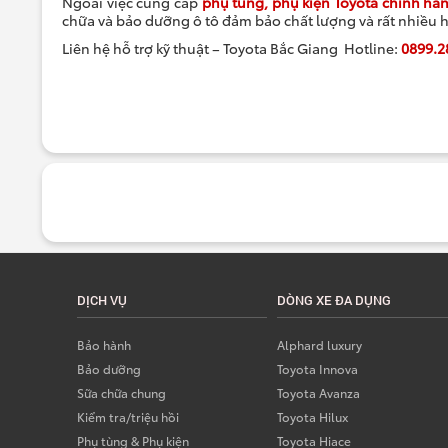
Ngoài việc cung cấp
phụ tùng, phụ kiện Toyota chính hã
chữa và bảo dưỡng ô tô đảm bảo chất lượng và rất nhiều h
Liên hệ hỗ trợ kỹ thuật – Toyota Bắc Giang
Hotline:
0899.2
DỊCH VỤ
DÒNG XE ĐA DỤNG
Bảo hành
Alphard luxury
Bảo dưỡng
Toyota Innova
Sữa chữa chung
Toyota Avanza
Kiểm tra/triệu hồi
Toyota Hilux
Phụ tùng & Phụ kiện
Toyota Hiace