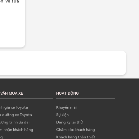
hí về sửa
 VẤN MUA XE
HOẠT ĐỘNG
h giá xe Toyota
Khuyến mãi
o dưỡng xe Toyota
Sự kiện
ơng trình ưu đãi
Đăng ký lái thử
m nhận khách hàng
Chăm sóc khách hàng
og
Khách hàng thân thiết