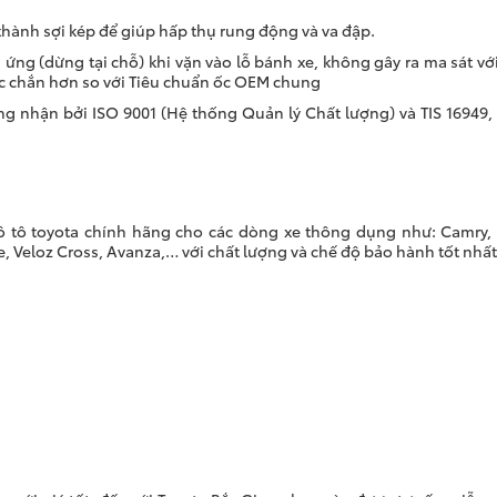
 thành sợi kép để giúp hấp thụ rung động và va đập.
 ứng (dừng tại chỗ) khi vặn vào lỗ bánh xe, không gây ra ma sát vớ
ắc chắn hơn so với Tiêu chuẩn ốc OEM chung
g nhận bởi ISO 9001 (Hệ thống Quản lý Chất lượng) và TIS 16949,
 tô toyota chính hãng cho các dòng xe thông dụng như: Camry, 
aize, Veloz Cross, Avanza,… với chất lượng và chế độ bảo hành tốt nhất