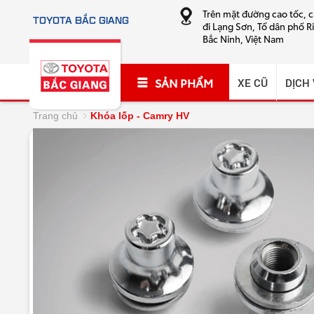
Trên mặt đường cao tốc, 
TOYOTA BẮC GIANG
đi Lạng Sơn, Tổ dân phố R
Bắc Ninh, Việt Nam
SẢN PHẨM
XE CŨ
DỊCH
Trang chủ
Khóa lốp - Camry HV