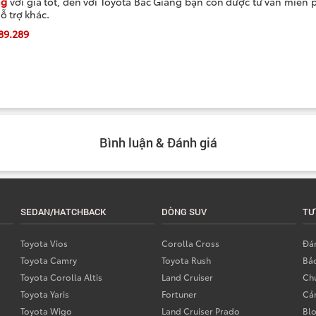
ng
với giá tốt, đến với Toyota Bắc Giang bạn còn được tư vấn miễn p
ỗ trợ khác.
89.289
Bình luận & Đánh giá
SEDAN/HATCHBACK
DÒNG SUV
TƯ
Toyota Vios
Corolla Cross
Đán
Toyota Camry
Toyota Rush
Bả
Toyota Corolla Altis
Land Cruiser
Chư
Toyota Yaris
Fortuner
Cả
Toyota Wigo
Land Cruiser Prado
Bl