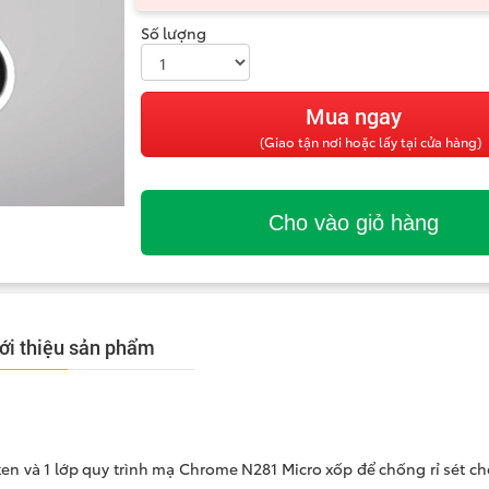
Số lượng
(Giao tận nơi hoặc lấy tại cửa hàng)
ới thiệu sản phẩm
iken và 1 lớp quy trình mạ Chrome N281 Micro xốp để chống rỉ sét c