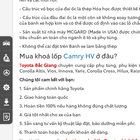
- Cấu trúc vỏ bọc của đai ốc là thép Hóa học được thiết kế
- Cấu trúc của đầu đai ốc là một côn sẽ không xoay tương
của bánh xe hợp kim và có thể được cố định vào các lỗ ch
- Sản xuất từ ​​nhà máy MCGARD (Made in USA) được chứn
tiêu chuẩn an toàn cho ngành ô tô và phụ tùng.
So sánh xe
- Không thể cài đặt trên Bánh xe làm bằng thép
Mua khoá lốp
Camry HV
ở đâu?
Dự toán chi phí
T
oyota Bắc Giang
chuyên cung cấp phụ tùng, phụ kiện ô
Corolla Altis, Vios, Innova, Yaris, Corolla Cross, Hilux, R
Đăng ký lái thử
Chúng tôi cam kết với bạn:
Đặt lịch hẹn dịch vụ
1. Sản phẩm chính hãng Toyota
2. Giao hàng toàn quốc
Tải bảng giá
3. Hoàn tiền 100% nếu hàng không đúng chất lượng
4. Giá tốt nhất cho xe của bạn
Tải catalogue
5. Sẵn sàng tư vấn kỹ thuật lắp đặt, bảo dưỡng miễn phí.
6. Thanh toán hoặc chuyển khoản dễ dàng.