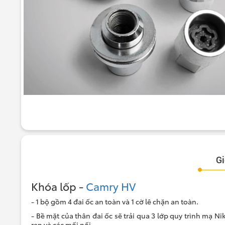
Gi
Khóa lốp -
Camry HV
- 1 bộ gồm 4 đai ốc an toàn và 1 cờ lê chặn an toàn.
- Bề mặt của thân đai ốc sẽ trải qua 3 lớp quy trình mạ N
ren và các mối nối.