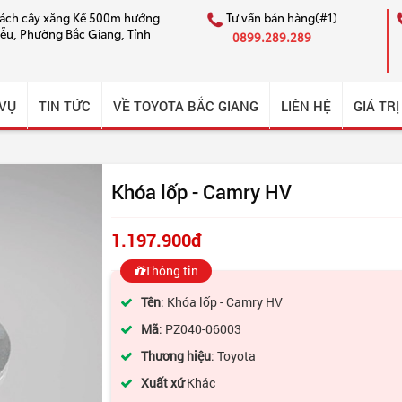
cách cây xăng Kế 500m hướng
Tư vấn bán hàng(#1)
iễu, Phường Bắc Giang, Tỉnh
0899.289.289
 VỤ
TIN TỨC
VỀ TOYOTA BẮC GIANG
LIÊN HỆ
GIÁ TRỊ
Khóa lốp - Camry HV
1.197.900đ
Thông tin
Tên
: Khóa lốp - Camry HV
Mã
: PZ040-06003
Thương hiệu
: Toyota
Xuất xứ
Khác